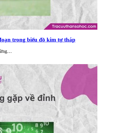
 đoạn trong biểu đồ kim tự tháp
 từng…