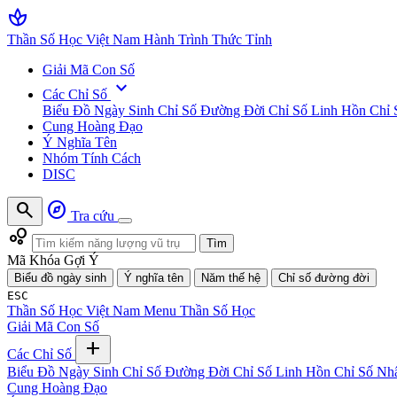
spa
Thần Số Học Việt Nam
Hành Trình Thức Tỉnh
Giải Mã Con Số
expand_more
Các Chỉ Số
Biểu Đồ Ngày Sinh
Chỉ Số Đường Đời
Chỉ Số Linh Hồn
Chỉ 
Cung Hoàng Đạo
Ý Nghĩa Tên
Nhóm Tính Cách
DISC
search
explore
Tra cứu
bubble_chart
Tìm
Mã Khóa Gợi Ý
Biểu đồ ngày sinh
Ý nghĩa tên
Năm thế hệ
Chỉ số đường đời
ESC
Thần Số Học Việt Nam
Menu Thần Số Học
Giải Mã Con Số
add
Các Chỉ Số
Biểu Đồ Ngày Sinh
Chỉ Số Đường Đời
Chỉ Số Linh Hồn
Chỉ Số Nh
Cung Hoàng Đạo