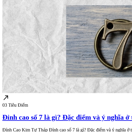
north_east
03
Tiêu Điểm
Đỉnh cao số 7 là gì? Đặc điểm và ý nghĩa ở
Đỉnh Cao Kim Tự Tháp Đỉnh cao số 7 là gì? Đặc điểm và ý nghĩa ở từ