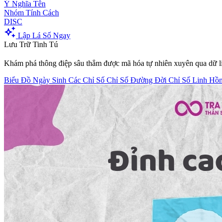
Ý Nghĩa Tên
Nhóm Tính Cách
DISC
auto_awesome
Lập Lá Số Ngay
Lưu Trữ Tinh Tú
Khám phá thông điệp sâu thẳm được mã hóa tự nhiên xuyên qua dữ li
Biểu Đồ Ngày Sinh
Các Chỉ Số
Chỉ Số Đường Đời
Chỉ Số Linh Hồ