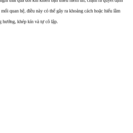
nghi thái quá đôi khi khiến bạn thiếu niềm tin, chậm ra quyết định
 mối quan hệ, điều này có thể gây ra khoảng cách hoặc hiểu lầm
 hướng, khép kín và tự cô lập.