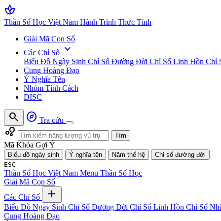
spa
Thần Số Học Việt Nam
Hành Trình Thức Tỉnh
Giải Mã Con Số
expand_more
Các Chỉ Số
Biểu Đồ Ngày Sinh
Chỉ Số Đường Đời
Chỉ Số Linh Hồn
Chỉ 
Cung Hoàng Đạo
Ý Nghĩa Tên
Nhóm Tính Cách
DISC
search
explore
Tra cứu
bubble_chart
Tìm
Mã Khóa Gợi Ý
Biểu đồ ngày sinh
Ý nghĩa tên
Năm thế hệ
Chỉ số đường đời
ESC
Thần Số Học Việt Nam
Menu Thần Số Học
Giải Mã Con Số
add
Các Chỉ Số
Biểu Đồ Ngày Sinh
Chỉ Số Đường Đời
Chỉ Số Linh Hồn
Chỉ Số Nh
Cung Hoàng Đạo