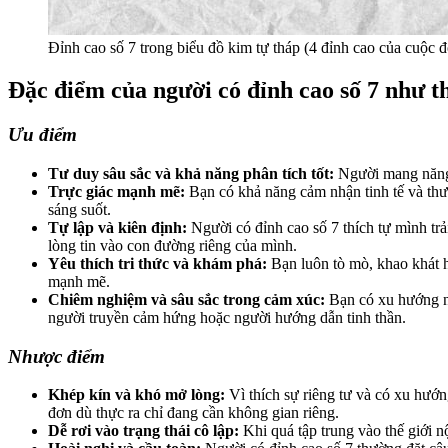
Đỉnh cao số 7 trong biểu đồ kim tự tháp (4 đỉnh cao của cuộc đờ
Đặc điểm của người có đỉnh cao số 7 như t
Ưu điểm
Tư duy sâu sắc và khả năng phân tích tốt:
Người mang năng l
Trực giác mạnh mẽ:
Bạn có khả năng cảm nhận tinh tế và thườn
sáng suốt.
Tự lập và kiên định:
Người có đỉnh cao số 7 thích tự mình trả
lòng tin vào con đường riêng của mình.
Yêu thích tri thức và khám phá:
Bạn luôn tò mò, khao khát h
mạnh mẽ.
Chiêm nghiệm và sâu sắc trong cảm xúc:
Bạn có xu hướng nh
người truyền cảm hứng hoặc người hướng dẫn tinh thần.
Nhược điểm
Khép kín và khó mở lòng:
Vì thích sự riêng tư và có xu hướn
đơn dù thực ra chỉ đang cần không gian riêng.
Dễ rơi vào trạng thái cô lập:
Khi quá tập trung vào thế giới n