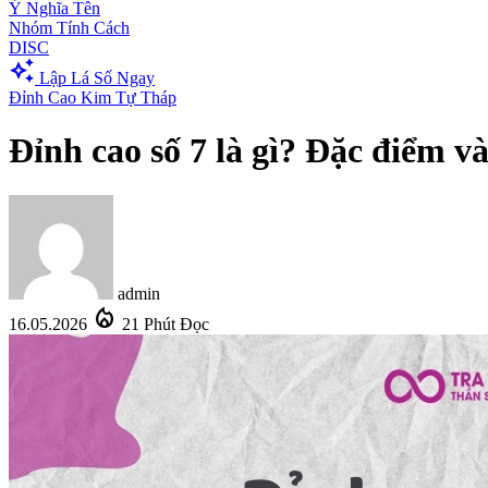
Ý Nghĩa Tên
Nhóm Tính Cách
DISC
auto_awesome
Lập Lá Số Ngay
Đỉnh Cao Kim Tự Tháp
Đỉnh cao số 7 là gì? Đặc điểm v
admin
local_fire_department
16.05.2026
21 Phút Đọc