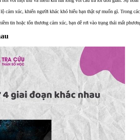
hỏi với mọi thứ và hiếm khi hài lòng với câu trả lời đơn giản. Sự hoài 
lộ cảm xúc, khiến người khác khó hiểu bạn thật sự muốn gì. Trong các
ềm tin hoặc tổn thương cảm xúc, bạn dễ rơi vào trạng thái mất phương
hau