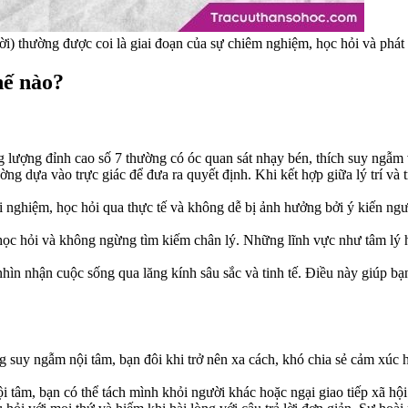
i) thường được coi là giai đoạn của sự chiêm nghiệm, học hỏi và phát t
hế nào?
ượng đỉnh cao số 7 thường có óc quan sát nhạy bén, thích suy ngẫm v
g dựa vào trực giác để đưa ra quyết định. Khi kết hợp giữa lý trí và t
i nghiệm, học hỏi qua thực tế và không dễ bị ảnh hưởng bởi ý kiến ngườ
ọc hỏi và không ngừng tìm kiếm chân lý. Những lĩnh vực như tâm lý học
ìn nhận cuộc sống qua lăng kính sâu sắc và tinh tế. Điều này giúp bạn
g suy ngẫm nội tâm, bạn đôi khi trở nên xa cách, khó chia sẻ cảm xúc h
ội tâm, bạn có thể tách mình khỏi người khác hoặc ngại giao tiếp xã hội