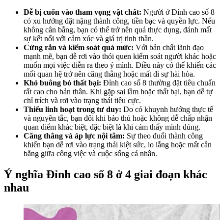
Dễ bị cuốn vào tham vọng vật chất:
Người ở Đỉnh cao số 8
có xu hướng đặt nặng thành công, tiền bạc và quyền lực. Nếu
không cân bằng, bạn có thể trở nên quá thực dụng, đánh mất
sự kết nối với cảm xúc và giá trị tinh thần.
Cứng rắn và kiểm soát quá mức:
Với bản chất lãnh đạo
mạnh mẽ, bạn dễ rơi vào thói quen kiểm soát người khác hoặc
muốn mọi việc diễn ra theo ý mình. Điều này có thể khiến các
mối quan hệ trở nên căng thẳng hoặc mất đi sự hài hòa.
Khó buông bỏ thất bại:
Đỉnh cao số 8 thường đặt tiêu chuẩn
rất cao cho bản thân. Khi gặp sai lầm hoặc thất bại, bạn dễ tự
chỉ trích và rơi vào trạng thái tiêu cực.
Thiếu linh hoạt trong tư duy:
Do có khuynh hướng thực tế
và nguyên tắc, bạn đôi khi bảo thủ hoặc không dễ chấp nhận
quan điểm khác biệt, đặc biệt là khi cảm thấy mình đúng.
Căng thẳng và áp lực nội tâm:
Sự theo đuổi thành công
khiến bạn dễ rơi vào trạng thái kiệt sức, lo lắng hoặc mất cân
bằng giữa công việc và cuộc sống cá nhân.
Ý nghĩa Đỉnh cao số 8 ở 4 giai đoạn khác
nhau