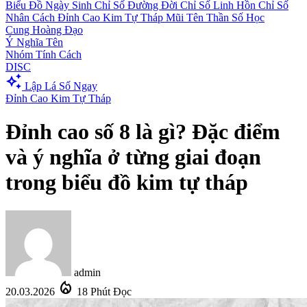
Biểu Đồ Ngày Sinh
Chỉ Số Đường Đời
Chỉ Số Linh Hồn
Chỉ Số
Nhân Cách
Đỉnh Cao Kim Tự Tháp
Mũi Tên Thần Số Học
Cung Hoàng Đạo
Ý Nghĩa Tên
Nhóm Tính Cách
DISC
auto_awesome
Lập Lá Số Ngay
Đỉnh Cao Kim Tự Tháp
Đỉnh cao số 8 là gì? Đặc điểm
và ý nghĩa ở từng giai đoạn
trong biểu đồ kim tự tháp
admin
local_fire_department
20.03.2026
18 Phút Đọc