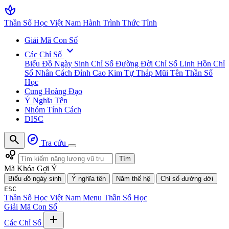
spa
Thần Số Học Việt Nam
Hành Trình Thức Tỉnh
Giải Mã Con Số
expand_more
Các Chỉ Số
Biểu Đồ Ngày Sinh
Chỉ Số Đường Đời
Chỉ Số Linh Hồn
Chỉ
Số Nhân Cách
Đỉnh Cao Kim Tự Tháp
Mũi Tên Thần Số
Học
Cung Hoàng Đạo
Ý Nghĩa Tên
Nhóm Tính Cách
DISC
search
explore
Tra cứu
bubble_chart
Tìm
Mã Khóa Gợi Ý
Biểu đồ ngày sinh
Ý nghĩa tên
Năm thế hệ
Chỉ số đường đời
ESC
Thần Số Học Việt Nam
Menu Thần Số Học
Giải Mã Con Số
add
Các Chỉ Số