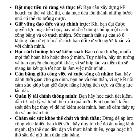
Đặt mục tiêu rõ ràng và thực tế:
Bạn cần xây dựng kế
hoạch cụ thể và khả thi, chia mục tiêu lớn thành những bước
nhỏ có thể đo lường được.
Giữ vững đạo đức và sự chính trực:
Khi bạn đạt được
quyền lực hoặc tiền bạc, hãy nhớ sử dụng chúng một cách
công bằng và có trách nhiệm. Sức mạnh thật sự của số 8
không nằm ở vị trí mà ở cách bạn đối xử với người khác và
với chính mình.
Học cách buông bỏ sự kiểm soát:
Bạn có xu hướng muốn
mọi thứ hoàn hảo hoặc theo ý mình. Tuy nhiên, hãy tin tưởng
và trao quyền cho người khác, vì sự hợp tác và niềm tin sẽ
mang lại kết quả tốt hơn là làm việc một mình.
Cân bằng giữa công việc và cuộc sống cá nhân:
Bạn hãy
dành thời gian cho gia đình, bạn bè và bản thân, vì sự kết nối
cảm xúc giúp bạn giữ được năng lượng tích cực và động lực
lâu dài.
Quản lý tài chính thông minh:
Bạn hãy học cách tiết kiệm,
đầu tư hợp lý và tránh tiêu xài quá mức. Khi bạn biết kiểm
soát tiền bạc thay vì để nó kiểm soát mình, bạn sẽ cảm thấy tự
do và an toàn hơn.
Chăm sóc sức khỏe thể chất và tinh thần:
Đừng để áp lực
công việc khiến bạn kiệt sức, hãy duy trì chế độ ăn uống lành
mạnh, tập thể dục đều đặn và thực hành thiền, yoga hoặc hít
thở sâu để giữ tinh thần cân bằng.