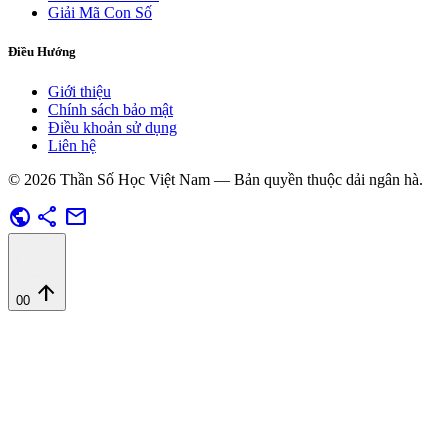
Giải Mã Con Số
Điều Hướng
Giới thiệu
Chính sách bảo mật
Điều khoản sử dụng
Liên hệ
© 2026 Thần Số Học Việt Nam — Bản quyền thuộc dải ngân hà.
public
share
mail
arrow_upward
00