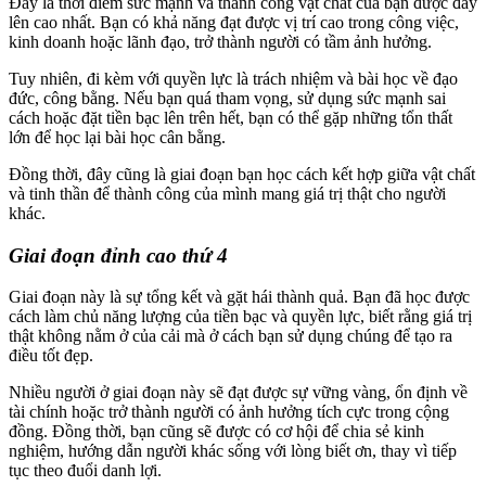
Đây là thời điểm sức mạnh và thành công vật chất của bạn được đẩy
lên cao nhất. Bạn có khả năng đạt được vị trí cao trong công việc,
kinh doanh hoặc lãnh đạo, trở thành người có tầm ảnh hưởng.
Tuy nhiên, đi kèm với quyền lực là trách nhiệm và bài học về đạo
đức, công bằng. Nếu bạn quá tham vọng, sử dụng sức mạnh sai
cách hoặc đặt tiền bạc lên trên hết, bạn có thể gặp những tổn thất
lớn để học lại bài học cân bằng.
Đồng thời, đây cũng là giai đoạn bạn học cách kết hợp giữa vật chất
và tinh thần để thành công của mình mang giá trị thật cho người
khác.
Giai đoạn đỉnh cao thứ 4
Giai đoạn này là sự tổng kết và gặt hái thành quả. Bạn đã học được
cách làm chủ năng lượng của tiền bạc và quyền lực, biết rằng giá trị
thật không nằm ở của cải mà ở cách bạn sử dụng chúng để tạo ra
điều tốt đẹp.
Nhiều người ở giai đoạn này sẽ đạt được sự vững vàng, ổn định về
tài chính hoặc trở thành người có ảnh hưởng tích cực trong cộng
đồng. Đồng thời, bạn cũng sẽ được có cơ hội để chia sẻ kinh
nghiệm, hướng dẫn người khác sống với lòng biết ơn, thay vì tiếp
tục theo đuổi danh lợi.