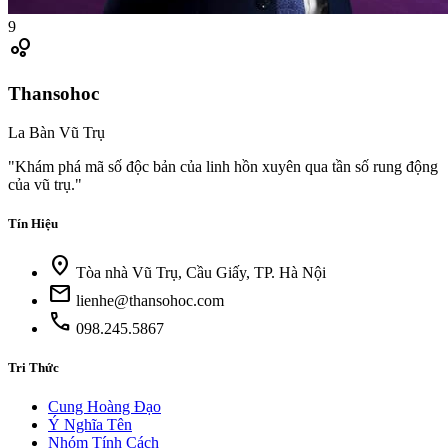
9
bubble_chart
Thansohoc
La Bàn Vũ Trụ
"Khám phá mã số độc bản của linh hồn xuyên qua tần số rung động
của vũ trụ."
Tín Hiệu
location_on
Tòa nhà Vũ Trụ, Cầu Giấy, TP. Hà Nội
mail
lienhe@thansohoc.com
call
098.245.5867
Tri Thức
Cung Hoàng Đạo
Ý Nghĩa Tên
Nhóm Tính Cách