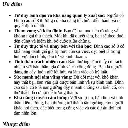
Ưu điểm
Tư duy lãnh đạo và khả năng quản lý xuất sắc:
Người có
Đỉnh cao số 8 thường có khả năng tổ chức, điều hành và ra
quyết định rất tốt.
Tham vọng và kiên định:
Bạn đặt ra mục tiêu rõ ràng và
không ngại thử thách. Một khi đã quyết tâm, bạn sẽ theo đuổi
đến cùng và hiếm khi bỏ cuộc giữa chừng.
Tư duy thực tế và nhạy bén với tiền bạc:
Đỉnh cao số 8 có
khả năng đánh giá giá trị thực của sự việc, đặc biệt là trong
lĩnh vực tài chính, đầu tư và kinh doanh.
Tinh thần trách nhiệm cao:
Bạn thường cảm thấy có trách
nhiệm với bản thân, gia đình và cả cộng đồng. Bạn là người
đáng tin cậy, luôn giữ lời hứa và làm việc có kỷ luật.
Sức mạnh nội tâm vững vàng:
Dù đối mặt với khó khăn
hay thất bại, bạn vẫn giữ được bản lĩnh và sự bình tĩnh. Đỉnh
cao số 8 có khả năng đứng dậy nhanh chóng sau biến cố, coi
thử thách là cơ hội để trưởng thành.
Khả năng truyền cảm hứng:
Với sự tự tin, bản lĩnh và tinh
thần kiên cường, bạn thường trở thành tấm gương cho người
khác noi theo, đặc biệt trong công việc và các dự án đòi hỏi
tầm nhìn lớn.
Nhược điểm