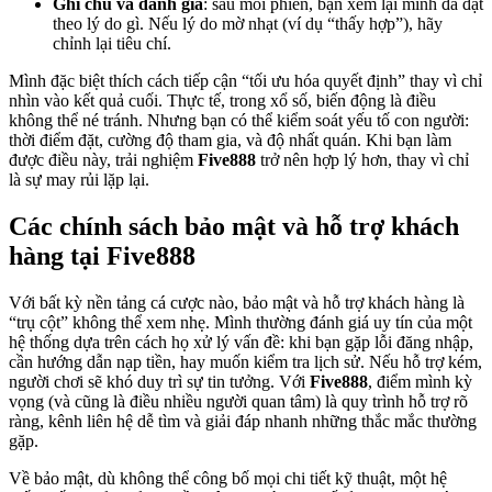
Ghi chú và đánh giá
: sau mỗi phiên, bạn xem lại mình đã đặt
theo lý do gì. Nếu lý do mờ nhạt (ví dụ “thấy hợp”), hãy
chỉnh lại tiêu chí.
Mình đặc biệt thích cách tiếp cận “tối ưu hóa quyết định” thay vì chỉ
nhìn vào kết quả cuối. Thực tế, trong xổ số, biến động là điều
không thể né tránh. Nhưng bạn có thể kiểm soát yếu tố con người:
thời điểm đặt, cường độ tham gia, và độ nhất quán. Khi bạn làm
được điều này, trải nghiệm
Five888
trở nên hợp lý hơn, thay vì chỉ
là sự may rủi lặp lại.
Các chính sách bảo mật và hỗ trợ khách
hàng tại Five888
Với bất kỳ nền tảng cá cược nào, bảo mật và hỗ trợ khách hàng là
“trụ cột” không thể xem nhẹ. Mình thường đánh giá uy tín của một
hệ thống dựa trên cách họ xử lý vấn đề: khi bạn gặp lỗi đăng nhập,
cần hướng dẫn nạp tiền, hay muốn kiểm tra lịch sử. Nếu hỗ trợ kém,
người chơi sẽ khó duy trì sự tin tưởng. Với
Five888
, điểm mình kỳ
vọng (và cũng là điều nhiều người quan tâm) là quy trình hỗ trợ rõ
ràng, kênh liên hệ dễ tìm và giải đáp nhanh những thắc mắc thường
gặp.
Về bảo mật, dù không thể công bố mọi chi tiết kỹ thuật, một hệ