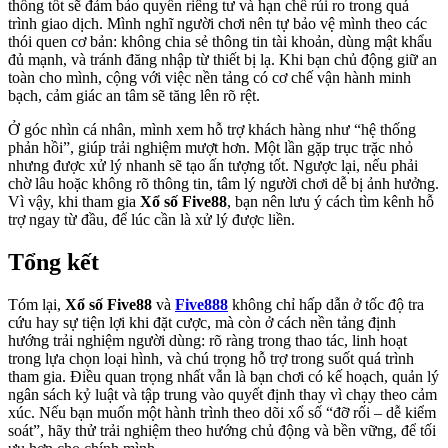
thống tốt sẽ đảm bảo quyền riêng tư và hạn chế rủi ro trong quá
trình giao dịch. Mình nghĩ người chơi nên tự bảo vệ mình theo các
thói quen cơ bản: không chia sẻ thông tin tài khoản, dùng mật khẩu
đủ mạnh, và tránh đăng nhập từ thiết bị lạ. Khi bạn chủ động giữ an
toàn cho mình, cộng với việc nền tảng có cơ chế vận hành minh
bạch, cảm giác an tâm sẽ tăng lên rõ rệt.
Ở góc nhìn cá nhân, mình xem hỗ trợ khách hàng như “hệ thống
phản hồi”, giúp trải nghiệm mượt hơn. Một lần gặp trục trặc nhỏ
nhưng được xử lý nhanh sẽ tạo ấn tượng tốt. Ngược lại, nếu phải
chờ lâu hoặc không rõ thông tin, tâm lý người chơi dễ bị ảnh hưởng.
Vì vậy, khi tham gia
Xổ số Five88
, bạn nên lưu ý cách tìm kênh hỗ
trợ ngay từ đầu, để lúc cần là xử lý được liền.
Tổng kết
Tóm lại,
Xổ số Five88
và
Five888
không chỉ hấp dẫn ở tốc độ tra
cứu hay sự tiện lợi khi đặt cược, mà còn ở cách nền tảng định
hướng trải nghiệm người dùng: rõ ràng trong thao tác, linh hoạt
trong lựa chọn loại hình, và chú trọng hỗ trợ trong suốt quá trình
tham gia. Điều quan trọng nhất vẫn là bạn chơi có kế hoạch, quản lý
ngân sách kỷ luật và tập trung vào quyết định thay vì chạy theo cảm
xúc. Nếu bạn muốn một hành trình theo dõi xổ số “đỡ rối – dễ kiểm
soát”, hãy thử trải nghiệm theo hướng chủ động và bền vững, để tối