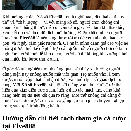
Khi mới nghe đến
Xổ số Five88
, mình nghĩ ngay đến hai chữ “uy
tín” và “chất lượng” – vì với mảng xổ số, người chơi không chỉ
quan tâm “thắng thua”, mà còn cần cảm giác yên tâm khi thao tác,
xem kết quả và theo dõi lịch mở thưởng. Điều khiến nhiều người
lựa chọn
Five888
là nền tảng được tối ưu để xem nhanh, thao tác
gọn, và ít gây cảm giác rườm rà. Cá nhân mình đánh giá cao việc hệ
thống được thiết kế để phù hợp cả người mới và người chơi có kinh
nghiệm: người mới dễ làm quen, người cũ thì không bị “vướng” bởi
quá nhiều lớp bước trung gian.
Ở góc độ trải nghiệm, mình cũng quan sát thấy xu hướng người
dùng hiện nay không muốn mất thời gian. Họ muốn vào là xem
được, muốn cập nhật là nhận được, và muốn lịch sử giao dịch rõ
ràng. Với
Xổ số Five88
, yếu tố “đi thẳng vào nhu cầu” được thể
hiện qua giao diện trực quan, luồng thao tác mạch lạc, cùng khả
năng hiển thị dữ liệu kết quả rõ ràng. Mọi thứ không chỉ dừng ở
mức “có chơi được”, mà còn cố gắng tạo cảm giác chuyên nghiệp
trong suốt quá trình đồng hành.
Hướng dẫn chi tiết cách tham gia cá cược
tại Five888