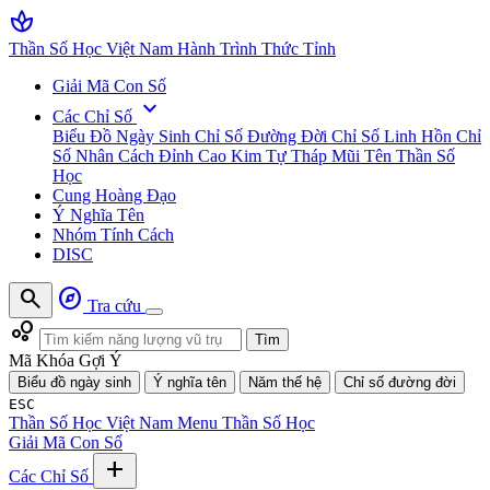
spa
Thần Số Học Việt Nam
Hành Trình Thức Tỉnh
Giải Mã Con Số
expand_more
Các Chỉ Số
Biểu Đồ Ngày Sinh
Chỉ Số Đường Đời
Chỉ Số Linh Hồn
Chỉ
Số Nhân Cách
Đỉnh Cao Kim Tự Tháp
Mũi Tên Thần Số
Học
Cung Hoàng Đạo
Ý Nghĩa Tên
Nhóm Tính Cách
DISC
search
explore
Tra cứu
bubble_chart
Tìm
Mã Khóa Gợi Ý
Biểu đồ ngày sinh
Ý nghĩa tên
Năm thế hệ
Chỉ số đường đời
ESC
Thần Số Học Việt Nam
Menu Thần Số Học
Giải Mã Con Số
add
Các Chỉ Số