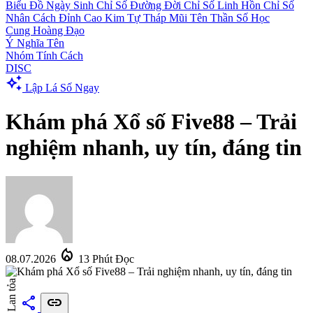
Biểu Đồ Ngày Sinh
Chỉ Số Đường Đời
Chỉ Số Linh Hồn
Chỉ Số
Nhân Cách
Đỉnh Cao Kim Tự Tháp
Mũi Tên Thần Số Học
Cung Hoàng Đạo
Ý Nghĩa Tên
Nhóm Tính Cách
DISC
auto_awesome
Lập Lá Số Ngay
Khám phá Xổ số Five88 – Trải
nghiệm nhanh, uy tín, đáng tin
local_fire_department
08.07.2026
13 Phút Đọc
Lan tỏa
share
link