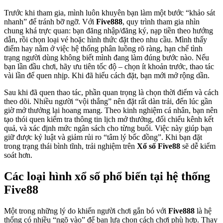
Trước khi tham gia, mình luôn khuyên bạn làm một bước “khảo sát
nhanh” để tránh bỡ ngỡ. Với
Five888
, quy trình tham gia nhìn
chung khá trực quan: bạn đăng nhập/đăng ký, nạp tiền theo hướng
dẫn, rồi chọn loại vé hoặc hình thức đặt theo nhu cầu. Mình thấy
điểm hay nằm ở việc hệ thống phân luồng rõ ràng, hạn chế tình
trạng người dùng không biết mình đang làm đúng bước nào. Nếu
bạn lần đầu chơi, hãy ưu tiên tốc độ – chọn ít khoản trước, thao tác
vài lần để quen nhịp. Khi đã hiểu cách đặt, bạn mới mở rộng dần.
Sau khi đã quen thao tác, phần quan trọng là chọn thời điểm và cách
theo dõi. Nhiều người “vội thắng” nên đặt rất dàn trải, đến lúc gần
giờ mở thưởng lại hoang mang. Theo kinh nghiệm cá nhân, bạn nên
tạo thói quen kiểm tra thông tin lịch mở thưởng, đối chiếu kênh kết
quả, và xác định mức ngân sách cho từng buổi. Việc này giúp bạn
giữ được kỷ luật và giảm rủi ro “tâm lý bốc đồng”. Khi bạn đặt
trong trạng thái bình tĩnh, trải nghiệm trên
Xổ số Five88
sẽ dễ kiểm
soát hơn.
Các loại hình xổ số phổ biến tại hệ thống
Five88
Một trong những lý do khiến người chơi gắn bó với
Five888
là hệ
thống có nhiều “ngõ vào” để bạn lựa chọn cách chơi phù hợp. Thay