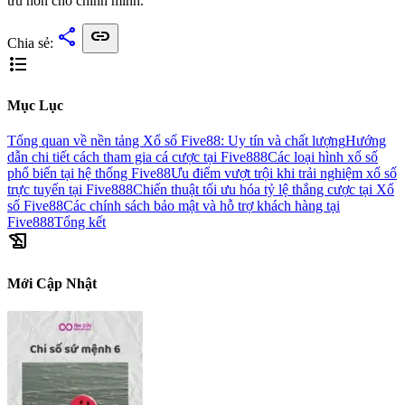
ưu hơn cho chính mình.
share
link
Chia sẻ:
format_list_bulleted
Mục Lục
Tổng quan về nền tảng Xổ số Five88: Uy tín và chất lượng
Hướng
dẫn chi tiết cách tham gia cá cược tại Five888
Các loại hình xổ số
phổ biến tại hệ thống Five88
Ưu điểm vượt trội khi trải nghiệm xổ số
trực tuyến tại Five888
Chiến thuật tối ưu hóa tỷ lệ thắng cược tại Xổ
số Five88
Các chính sách bảo mật và hỗ trợ khách hàng tại
Five888
Tổng kết
history_edu
Mới Cập Nhật