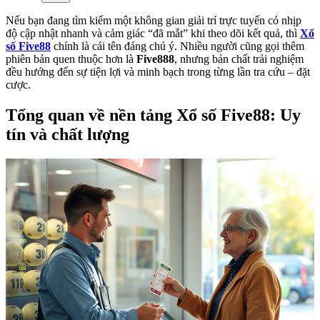
Nếu bạn đang tìm kiếm một không gian giải trí trực tuyến có nhịp
độ cập nhật nhanh và cảm giác “đã mắt” khi theo dõi kết quả, thì
Xổ
số Five88
chính là cái tên đáng chú ý. Nhiều người cũng gọi thêm
phiên bản quen thuộc hơn là
Five888
, nhưng bản chất trải nghiệm
đều hướng đến sự tiện lợi và minh bạch trong từng lần tra cứu – đặt
cược.
Tổng quan về nền tảng Xổ số Five88: Uy
tín và chất lượng