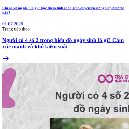
Chỉ số sứ mệnh 9 là gì? Đặc điểm tính cách, tình duyên và sự nghiệp như thế
nào?
01.07.2026
Trang tiếp theo
Người có 4 số 2 trong biểu đồ ngày sinh là gì? Cảm
xúc mạnh và khó kiểm soát
east