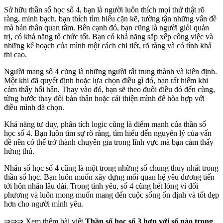
Sở hữu thần số học số 4, bạn là người luôn thích mọi thứ thật rõ
ràng, minh bạch, bạn thích tìm hiểu cặn kẽ, tường tận những vấn đề
mà bản thân quan tâm. Bên cạnh đó, bạn cũng là người giỏi quản
trị, có khả năng tổ chức tốt. Bạn có khả năng sắp xếp công việc và
những kế hoạch của mình một cách chi tiết, rõ ràng và có tính khả
thi cao.
Người mang số 4 cũng là những người rất trung thành và kiên định.
Một khi đã quyết định hoặc lựa chọn điều gì đó, bạn rất hiếm khi
cảm thấy hối hận. Thay vào đó, bạn sẽ theo đuổi điều đó đến cùng,
từng bước thay đổi bản thân hoặc cải thiện mình để hòa hợp với
điều mình đã chọn.
Khả năng tư duy, phân tích logic cũng là điểm mạnh của thần số
học số 4. Bạn luôn tìm sự rõ ràng, tìm hiểu đến nguyên lý của vấn
đề nên có thể trở thành chuyên gia trong lĩnh vực mà bạn cảm thấy
hứng thú.
Nhân số học số 4 cũng là một trong những số chung thủy nhất trong
thần số học. Bạn luôn muốn xây dựng mối quan hệ yêu đương tiến
tới hôn nhân lâu dài. Trong tình yêu, số 4 cũng hết lòng vì đối
phương và luôn mong muốn mang đến cuộc sống ổn định và tốt đẹp
hơn cho người mình yêu.
⇒⇒⇒ Xem thêm bài viết
Thần số học số 3 hợp với số nào trong