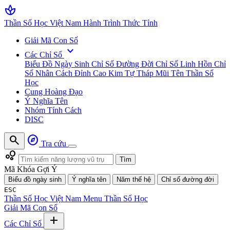
spa
Thần Số Học Việt Nam
Hành Trình Thức Tỉnh
Giải Mã Con Số
expand_more
Các Chỉ Số
Biểu Đồ Ngày Sinh
Chỉ Số Đường Đời
Chỉ Số Linh Hồn
Chỉ
Số Nhân Cách
Đỉnh Cao Kim Tự Tháp
Mũi Tên Thần Số
Học
Cung Hoàng Đạo
Ý Nghĩa Tên
Nhóm Tính Cách
DISC
search
explore
Tra cứu
bubble_chart
Tìm
Mã Khóa Gợi Ý
Biểu đồ ngày sinh
Ý nghĩa tên
Năm thế hệ
Chỉ số đường đời
ESC
Thần Số Học Việt Nam
Menu Thần Số Học
Giải Mã Con Số
add
Các Chỉ Số