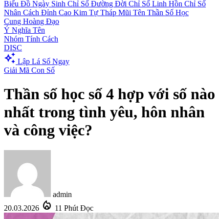
Biểu Đồ Ngày Sinh
Chỉ Số Đường Đời
Chỉ Số Linh Hồn
Chỉ Số
Nhân Cách
Đỉnh Cao Kim Tự Tháp
Mũi Tên Thần Số Học
Cung Hoàng Đạo
Ý Nghĩa Tên
Nhóm Tính Cách
DISC
auto_awesome
Lập Lá Số Ngay
Giải Mã Con Số
Thần số học số 4 hợp với số nào
nhất trong tình yêu, hôn nhân
và công việc?
admin
local_fire_department
20.03.2026
11 Phút Đọc