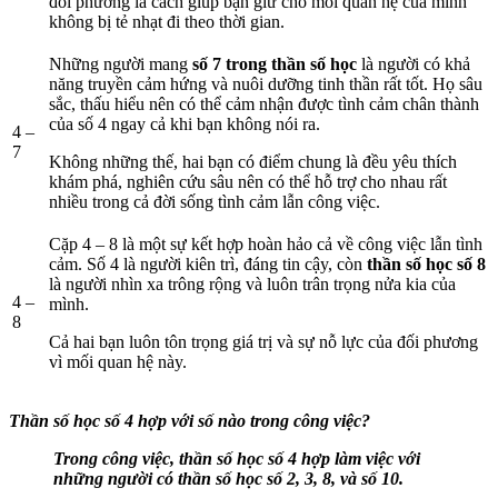
đối phương là cách giúp bạn giữ cho mối quan hệ của mình
không bị tẻ nhạt đi theo thời gian.
Những người mang
số 7 trong thần số học
là người có khả
năng truyền cảm hứng và nuôi dưỡng tinh thần rất tốt. Họ sâu
sắc, thấu hiểu nên có thể cảm nhận được tình cảm chân thành
của số 4 ngay cả khi bạn không nói ra.
4 –
7
Không những thế, hai bạn có điểm chung là đều yêu thích
khám phá, nghiên cứu sâu nên có thể hỗ trợ cho nhau rất
nhiều trong cả đời sống tình cảm lẫn công việc.
Cặp 4 – 8 là một sự kết hợp hoàn hảo cả về công việc lẫn tình
cảm. Số 4 là người kiên trì, đáng tin cậy, còn
thần số học số 8
là người nhìn xa trông rộng và luôn trân trọng nửa kia của
4 –
mình.
8
Cả hai bạn luôn tôn trọng giá trị và sự nỗ lực của đối phương
vì mối quan hệ này.
Thần số học số 4 hợp với số nào trong công việc?
Trong công việc, thần số học số 4 hợp làm việc với
những người có thần số học số 2, 3, 8, và số 10.