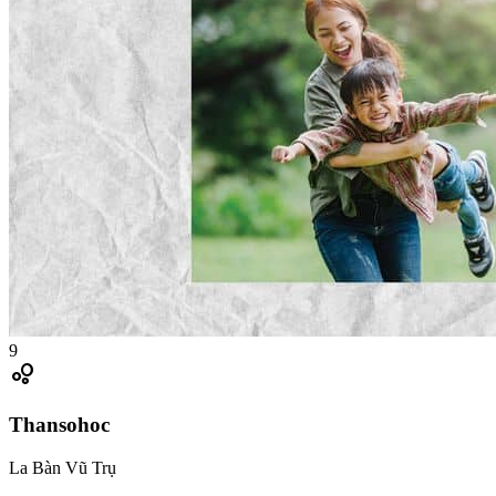
9
bubble_chart
Thansohoc
La Bàn Vũ Trụ