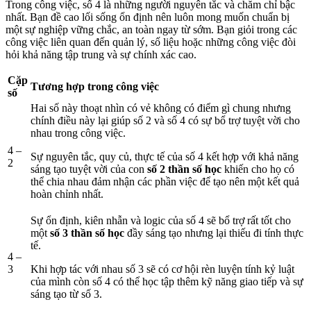
Trong công việc, số 4 là những người nguyên tắc và chăm chỉ bậc
nhất. Bạn đề cao lối sống ổn định nên luôn mong muốn chuẩn bị
một sự nghiệp vững chắc, an toàn ngay từ sớm. Bạn giỏi trong các
công việc liên quan đến quản lý, số liệu hoặc những công việc đòi
hỏi khả năng tập trung và sự chính xác cao.
Cặp
Tương hợp trong công việc
số
Hai số này thoạt nhìn có vẻ không có điểm gì chung nhưng
chính điều này lại giúp số 2 và số 4 có sự bổ trợ tuyệt vời cho
nhau trong công việc.
4 –
Sự nguyên tắc, quy củ, thực tế của số 4 kết hợp với khả năng
2
sáng tạo tuyệt vời của con
số 2 thần số học
khiến cho họ có
thể chia nhau đảm nhận các phần việc để tạo nên một kết quả
hoàn chỉnh nhất.
Sự ổn định, kiên nhẫn và logic của số 4 sẽ bổ trợ rất tốt cho
một
số 3 thần số học
đầy sáng tạo nhưng lại thiếu đi tính thực
tế.
4 –
3
Khi hợp tác với nhau số 3 sẽ có cơ hội rèn luyện tính kỷ luật
của mình còn số 4 có thể học tập thêm kỹ năng giao tiếp và sự
sáng tạo từ số 3.