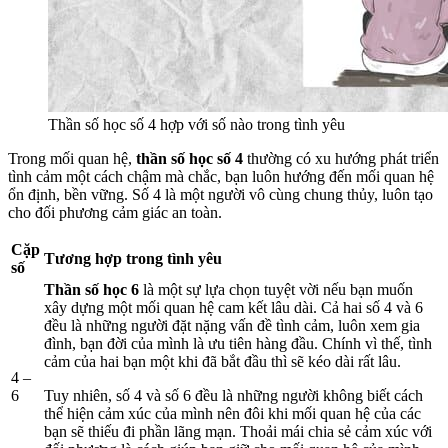
Thần số học số 4 hợp với số nào trong tình yêu
Trong mối quan hệ,
thần số học số 4
thường có xu hướng phát triển
tình cảm một cách chậm mà chắc, bạn luôn hướng đến mối quan hệ
ổn định, bền vững. Số 4 là một người vô cùng chung thủy, luôn tạo
cho đối phương cảm giác an toàn.
Cặp
Tương hợp trong tình yêu
số
Thần số học 6
là một sự lựa chọn tuyệt vời nếu bạn muốn
xây dựng một mối quan hệ cam kết lâu dài. Cả hai số 4 và 6
đều là những người đặt nặng vấn đề tình cảm, luôn xem gia
đình, bạn đời của mình là ưu tiên hàng đầu. Chính vì thế, tình
cảm của hai bạn một khi đã bắt đầu thì sẽ kéo dài rất lâu.
4 –
6
Tuy nhiên, số 4 và số 6 đều là những người không biết cách
thể hiện cảm xúc của mình nên đôi khi mối quan hệ của các
bạn sẽ thiếu đi phần lãng mạn. Thoải mái chia sẻ cảm xúc với