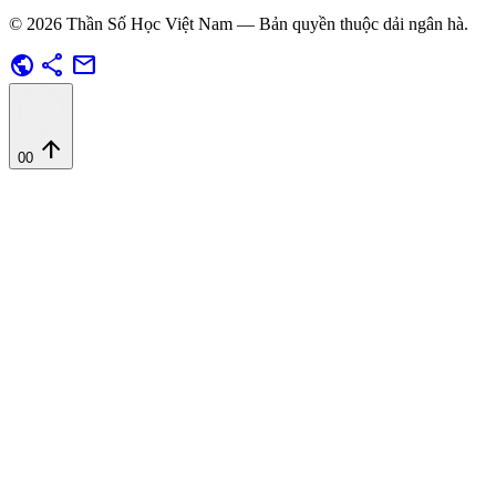
© 2026 Thần Số Học Việt Nam — Bản quyền thuộc dải ngân hà.
public
share
mail
arrow_upward
00