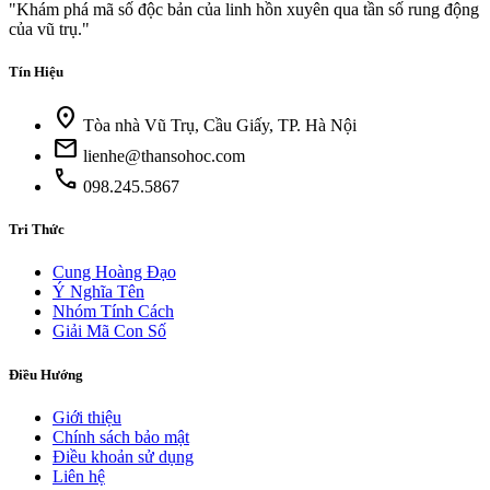
"Khám phá mã số độc bản của linh hồn xuyên qua tần số rung động
của vũ trụ."
Tín Hiệu
location_on
Tòa nhà Vũ Trụ, Cầu Giấy, TP. Hà Nội
mail
lienhe@thansohoc.com
call
098.245.5867
Tri Thức
Cung Hoàng Đạo
Ý Nghĩa Tên
Nhóm Tính Cách
Giải Mã Con Số
Điều Hướng
Giới thiệu
Chính sách bảo mật
Điều khoản sử dụng
Liên hệ