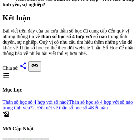
tình yêu, sự nghiệp?
Kết luận
Bài viết trên đây của tra cứu thần số học đã cung cấp đến quý vị
những thông tin về
thần số học số 4 hợp với số nào
trong tình
duyên, sự nghiệp. Quý vị có nhu cầu tìm hiểu thêm những vấn đề
khác về Thần số học có thể theo dõi website Thần Số Học để nhận
thông báo về nhiều bài viết thú vị hơn nhé.
share
link
Chia sẻ:
format_list_bulleted
Mục Lục
Thần số học số 4 hợp với số nào?
Thần số học số 4 hợp với số nào
trong tình yêu?
2. Đôi nét về thần số học số 4
Kết luận
history_edu
Mới Cập Nhật