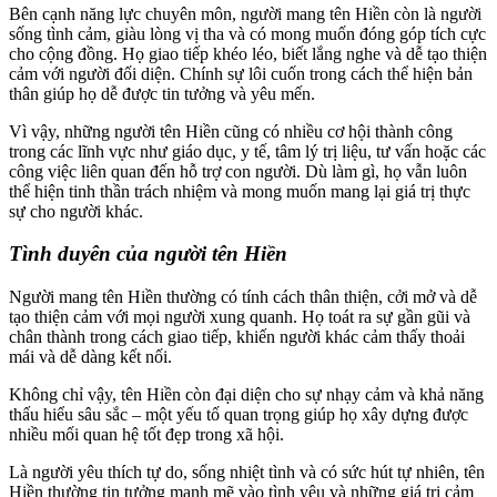
Bên cạnh năng lực chuyên môn, người mang tên Hiền còn là người
sống tình cảm, giàu lòng vị tha và có mong muốn đóng góp tích cực
cho cộng đồng. Họ giao tiếp khéo léo, biết lắng nghe và dễ tạo thiện
cảm với người đối diện. Chính sự lôi cuốn trong cách thể hiện bản
thân giúp họ dễ được tin tưởng và yêu mến.
Vì vậy, những người tên Hiền cũng có nhiều cơ hội thành công
trong các lĩnh vực như giáo dục, y tế, tâm lý trị liệu, tư vấn hoặc các
công việc liên quan đến hỗ trợ con người. Dù làm gì, họ vẫn luôn
thể hiện tinh thần trách nhiệm và mong muốn mang lại giá trị thực
sự cho người khác.
Tình duyên của người tên Hiền
Người mang tên Hiền thường có tính cách thân thiện, cởi mở và dễ
tạo thiện cảm với mọi người xung quanh. Họ toát ra sự gần gũi và
chân thành trong cách giao tiếp, khiến người khác cảm thấy thoải
mái và dễ dàng kết nối.
Không chỉ vậy, tên Hiền còn đại diện cho sự nhạy cảm và khả năng
thấu hiểu sâu sắc – một yếu tố quan trọng giúp họ xây dựng được
nhiều mối quan hệ tốt đẹp trong xã hội.
Là người yêu thích tự do, sống nhiệt tình và có sức hút tự nhiên, tên
Hiền thường tin tưởng mạnh mẽ vào tình yêu và những giá trị cảm