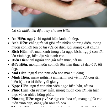
Có rất nhiều tên đệm hay cho tên Hiền
An Hiền
: ngụ ý chỉ người hiền lành, tốt đẹp.
Anh Hiền
: chỉ người tài giỏi trên nhiều phương diện, mong
muốn con lớn lên có tài vừa có đức, giỏi giang xuất chúng.
Bích Hiền
: tức màu xanh trong của ngọc bích, ngụ ý con lớn
lên xinh đẹp, hiền dịu và thanh cao.
Diệu Hiền
: chỉ người con gái hiền thục, nết na.
Đức Hiền
: mong muốn con lớn lên hiền thục và đạo đức tốt
đẹp.
Mai Hiền
: ngụ ý con như đóa hoa mai dịu dàng.
Minh Hiền
: mang nghĩa là ánh sáng, nói về người con gái
hiền hậu, có tri thức, giỏi giang.
Ngọc Hiền
: ngụ ý con như viên ngọc hiền hậu, nết na.
Phúc Hiền
: chỉ sự may mắn, mong muốn con lớn lên hiền
thục và có nhiều hồng phúc.
Phương Hiền
: ngụ ý về vẻ đẹp của hoa cỏ, mang nghĩa con
luôn xinh đẹp, đáng yêu như cỏ hoa.