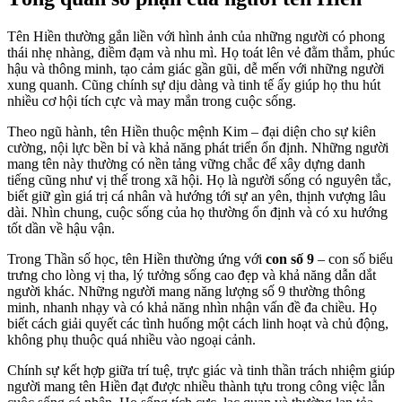
Tên Hiền thường gắn liền với hình ảnh của những người có phong
thái nhẹ nhàng, điềm đạm và nhu mì. Họ toát lên vẻ đằm thắm, phúc
hậu và thông minh, tạo cảm giác gần gũi, dễ mến với những người
xung quanh. Cũng chính sự dịu dàng và tinh tế ấy giúp họ thu hút
nhiều cơ hội tích cực và may mắn trong cuộc sống.
Theo ngũ hành, tên Hiền thuộc mệnh Kim – đại diện cho sự kiên
cường, nội lực bền bỉ và khả năng phát triển ổn định. Những người
mang tên này thường có nền tảng vững chắc để xây dựng danh
tiếng cũng như vị thế trong xã hội. Họ là người sống có nguyên tắc,
biết giữ gìn giá trị cá nhân và hướng tới sự an yên, thịnh vượng lâu
dài. Nhìn chung, cuộc sống của họ thường ổn định và có xu hướng
tốt dần về hậu vận.
Trong Thần số học, tên Hiền thường ứng với
con số 9
– con số biểu
trưng cho lòng vị tha, lý tưởng sống cao đẹp và khả năng dẫn dắt
người khác. Những người mang năng lượng số 9 thường thông
minh, nhanh nhạy và có khả năng nhìn nhận vấn đề đa chiều. Họ
biết cách giải quyết các tình huống một cách linh hoạt và chủ động,
không phụ thuộc quá nhiều vào ngoại cảnh.
Chính sự kết hợp giữa trí tuệ, trực giác và tinh thần trách nhiệm giúp
người mang tên Hiền đạt được nhiều thành tựu trong công việc lẫn