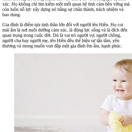
xúc. Họ không chỉ tìm kiếm một mối quan hệ tình cảm bền vững mà
còn luôn nỗ lực xây dựng nó bằng sự chân thành, trách nhiệm và
bao dung.
Gia đình là điểm tựa tinh thần lớn đối với người tên Hiền. Họ coi
mái ấm là nơi nuôi dưỡng cảm xúc, là động lực sống và là đích đến
quan trọng trong cuộc đời. Dù là vai trò người vợ, người chồng,
người cha hay người mẹ, tên Hiền đều thể hiện sự tận tâm, yêu
thương và mong muốn vun đắp một gia đình êm ấm, hạnh phúc.