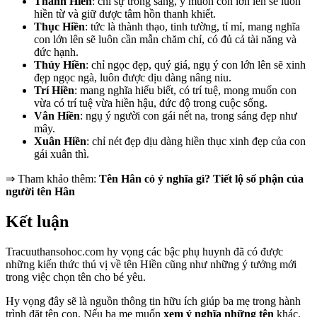
Thanh Hiền
: chỉ sự trong sáng, ý muốn con lớn lên sẽ luôn
hiền từ và giữ được tâm hồn thanh khiết.
Thục Hiền
: tức là thành thạo, tinh tường, tỉ mỉ, mang nghĩa
con lớn lên sẽ luôn cần mẫn chăm chỉ, có đủ cả tài năng và
đức hạnh.
Thúy Hiền
: chỉ ngọc đẹp, quý giá, ngụ ý con lớn lên sẽ xinh
đẹp ngọc ngà, luôn được dịu dàng nâng niu.
Trí Hiền
: mang nghĩa hiểu biết, có trí tuệ, mong muốn con
vừa có trí tuệ vừa hiền hậu, đức độ trong cuộc sống.
Vân Hiền
: ngụ ý người con gái nết na, trong sáng đẹp như
mây.
Xuân Hiền
: chỉ nét đẹp dịu dàng hiền thục xinh đẹp của con
gái xuân thì.
⇒ Tham khảo thêm:
Tên Hân có ý nghĩa gì? Tiết lộ số phận của
người tên Hân
Kết luận
Tracuuthansohoc.com hy vọng các bậc phụ huynh đã có được
những kiến thức thú vị về tên Hiền cũng như những ý tưởng mới
trong việc chọn tên cho bé yêu.
Hy vọng đây sẽ là nguồn thông tin hữu ích giúp ba mẹ trong hành
trình đặt tên con. Nếu ba mẹ muốn
xem ý nghĩa những tên
khác,