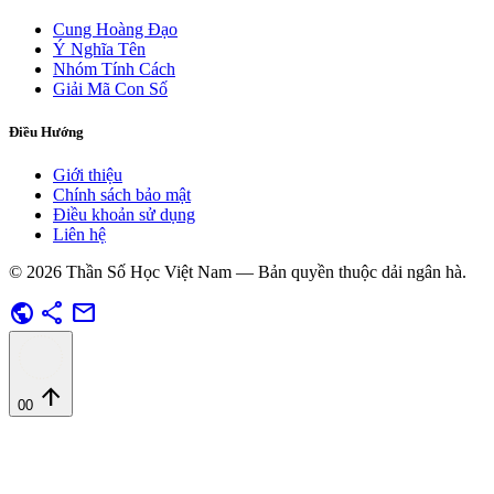
Cung Hoàng Đạo
Ý Nghĩa Tên
Nhóm Tính Cách
Giải Mã Con Số
Điều Hướng
Giới thiệu
Chính sách bảo mật
Điều khoản sử dụng
Liên hệ
© 2026 Thần Số Học Việt Nam — Bản quyền thuộc dải ngân hà.
public
share
mail
arrow_upward
00