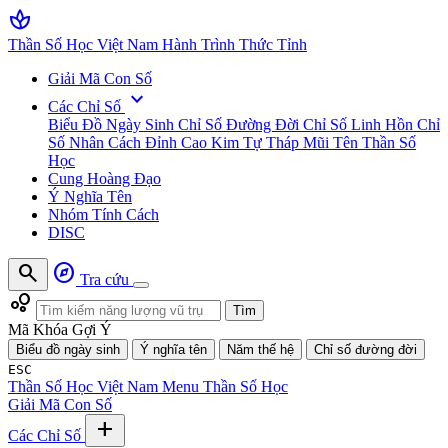
spa
Thần Số Học Việt Nam
Hành Trình Thức Tỉnh
Giải Mã Con Số
expand_more
Các Chỉ Số
Biểu Đồ Ngày Sinh
Chỉ Số Đường Đời
Chỉ Số Linh Hồn
Chỉ
Số Nhân Cách
Đỉnh Cao Kim Tự Tháp
Mũi Tên Thần Số
Học
Cung Hoàng Đạo
Ý Nghĩa Tên
Nhóm Tính Cách
DISC
search
explore
Tra cứu
bubble_chart
Tìm
Mã Khóa Gợi Ý
Biểu đồ ngày sinh
Ý nghĩa tên
Năm thế hệ
Chỉ số đường đời
ESC
Thần Số Học Việt Nam
Menu Thần Số Học
Giải Mã Con Số
add
Các Chỉ Số