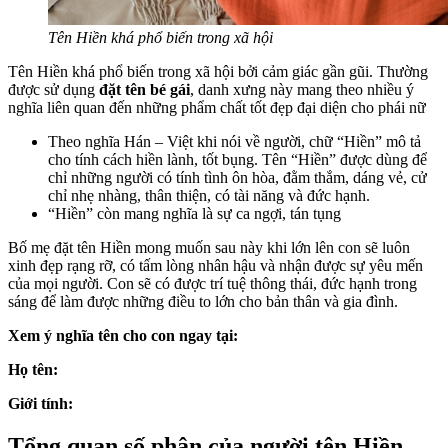
Tên Hiền khá phổ biến trong xã hội
Tên Hiền khá phổ biến trong xã hội bởi cảm giác gần gũi. Thường
được sử dụng
đặt tên bé gái
, danh xưng này mang theo nhiều ý
nghĩa liên quan đến những phẩm chất tốt đẹp đại diện cho phái nữ
Theo nghĩa Hán – Việt khi nói về người, chữ “Hiền” mô tả
cho tính cách hiền lành, tốt bụng. Tên “Hiền” được dùng để
chỉ những người có tính tình ôn hòa, đằm thắm, dáng vẻ, cử
chỉ nhẹ nhàng, thân thiện, có tài năng và đức hạnh.
“Hiền” còn mang nghĩa là sự ca ngợi, tán tụng
Bố mẹ đặt tên Hiền mong muốn sau này khi lớn lên con sẽ luôn
xinh đẹp rạng rỡ, có tấm lòng nhân hậu và nhận được sự yêu mến
của mọi người. Con sẽ có được trí tuệ thông thái, đức hạnh trong
sáng để làm được những điều to lớn cho bản thân và gia đình.
Xem ý nghĩa tên cho con ngay tại:
Họ tên:
Giới tính:
Tổng quan số phận của người tên Hiền