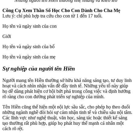
Những người ten Hiền thường nhẹ nhàng và khéo léo
Công Cụ Xem Thần Số Học Cho Con Dành Cho Cha Mẹ
Lưu ý: chỉ phù hợp tra cứu cho con từ 1 đến 17 tuổi.
Họ tên và ngày sinh của con
Giới
Họ tên và ngày sinh của bố
Họ tên và ngày sinh của mẹ
Sự nghiệp của người tên Hiền
Người mang tên Hiền thường sở hữu khả năng sáng tạo, tư duy linh
hoạt và cách nhìn nhận vấn đề đầy tinh tế. Những yếu tố này giúp
họ dễ dàng phát hiện cơ hội bứt phá trong công việc và định hướng
rõ ràng cho con đường phát triển sự nghiệp của mình.
Tên Hiền cũng thể hiện một nội lực sâu sắc, cho phép họ theo đuổi
những ngành nghề đòi hỏi sự cảm nhận tinh tế và chiều sâu nội tâm.
Các lĩnh vực như nghệ thuật, văn học, sáng tác hoặc thiết kế sáng
tạo thường rất phù hợp, giúp họ phát huy thế mạnh cá nhân một
cách rõ rệt.