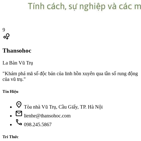
9
bubble_chart
Thansohoc
La Bàn Vũ Trụ
"Khám phá mã số độc bản của linh hồn xuyên qua tần số rung động
của vũ trụ."
Tín Hiệu
location_on
Tòa nhà Vũ Trụ, Cầu Giấy, TP. Hà Nội
mail
lienhe@thansohoc.com
call
098.245.5867
Tri Thức