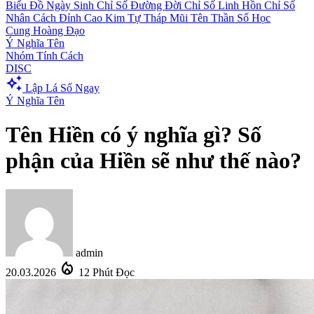
Biểu Đồ Ngày Sinh
Chỉ Số Đường Đời
Chỉ Số Linh Hồn
Chỉ Số
Nhân Cách
Đỉnh Cao Kim Tự Tháp
Mũi Tên Thần Số Học
Cung Hoàng Đạo
Ý Nghĩa Tên
Nhóm Tính Cách
DISC
auto_awesome
Lập Lá Số Ngay
Ý Nghĩa Tên
Tên Hiền có ý nghĩa gì? Số
phận của Hiền sẽ như thế nào?
admin
local_fire_department
20.03.2026
12 Phút Đọc