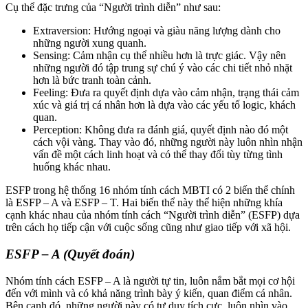
Cụ thể đặc trưng của “Người trình diễn” như sau:
Extraversion: Hướng ngoại và giàu năng lượng dành cho
những người xung quanh.
Sensing: Cảm nhận cụ thể nhiều hơn là trực giác. Vậy nên
những người đó tập trung sự chú ý vào các chi tiết nhỏ nhặt
hơn là bức tranh toàn cảnh.
Feeling: Đưa ra quyết định dựa vào cảm nhận, trạng thái cảm
xúc và giá trị cá nhân hơn là dựa vào các yếu tố logic, khách
quan.
Perception: Không đưa ra đánh giá, quyết định nào đó một
cách vội vàng. Thay vào đó, những người này luôn nhìn nhận
vấn đề một cách linh hoạt và có thể thay đổi tùy từng tình
huống khác nhau.
ESFP trong hệ thống 16 nhóm tính cách MBTI có 2 biến thể chính
là ESFP – A và ESFP – T. Hai biến thể này thể hiện những khía
cạnh khác nhau của nhóm tính cách “Người trình diễn” (ESFP) dựa
trên cách họ tiếp cận với cuộc sống cũng như giao tiếp với xã hội.
ESFP – A (Quyết đoán)
Nhóm tính cách ESFP – A là người tự tin, luôn nắm bắt mọi cơ hội
đến với mình và có khả năng trình bày ý kiến, quan điểm cá nhân.
Bên cạnh đó, những người này có tư duy tích cực, luôn nhìn vào