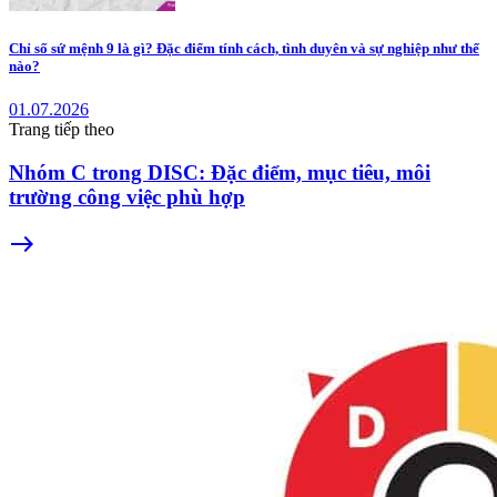
Chỉ số sứ mệnh 9 là gì? Đặc điểm tính cách, tình duyên và sự nghiệp như thế
nào?
01.07.2026
Trang tiếp theo
Nhóm C trong DISC: Đặc điểm, mục tiêu, môi
trường công việc phù hợp
east