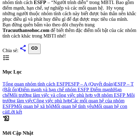
nhóm tính cách
ESFP
– “Người trình diễn” trong MBTI. Bao gồm
điểm mạnh, hạn chế, sự nghiệp và các mối quan hệ. Hy vọng
những người thuộc nhóm tính cách này biết được bản thân nên khắc
phục điều gì và phát huy điều gì để đạt được mục tiêu của mình.
Bạn đừng quên bấm vào theo dõi chuyên trang
Tracuuthansohoc.com
để biết thêm đặc điểm nổi bật của các nhóm
tính cách khác trong MBTI nhé!
share
link
Chia sẻ:
format_list_bulleted
Mục Lục
Tổng quan nhóm tính cách ESFP
ESFP – A (Quyết đoán)
ESFP – T
(Bất ổn)
Điểm mạnh và hạn chế nhóm ESFP
Điểm mạnh
Hạn
chế
Môi trường làm việc và công việc phù hợp với nhóm ESFP
Môi
trường làm việc
Công việc phù hợp
Các mối quan hệ của nhóm
ESFP
Mối quan hệ xã hội
Mối quan hệ tình yêu
Mối quan hệ con
cái
Lời kết
history_edu
Mới Cập Nhật