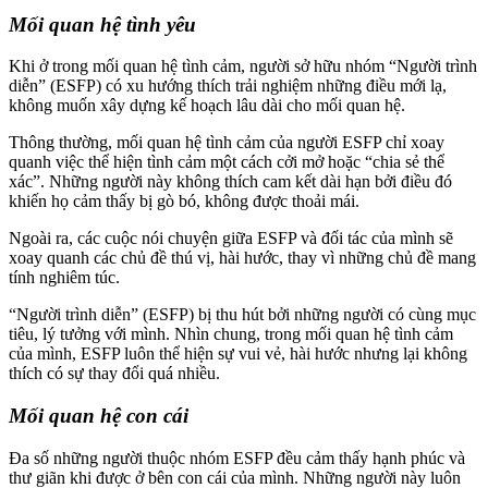
Mối quan hệ tình yêu
Khi ở trong mối quan hệ tình cảm, người sở hữu nhóm “Người trình
diễn” (ESFP) có xu hướng thích trải nghiệm những điều mới lạ,
không muốn xây dựng kế hoạch lâu dài cho mối quan hệ.
Thông thường, mối quan hệ tình cảm của người ESFP chỉ xoay
quanh việc thể hiện tình cảm một cách cởi mở hoặc “chia sẻ thể
xác”. Những người này không thích cam kết dài hạn bởi điều đó
khiến họ cảm thấy bị gò bó, không được thoải mái.
Ngoài ra, các cuộc nói chuyện giữa ESFP và đối tác của mình sẽ
xoay quanh các chủ đề thú vị, hài hước, thay vì những chủ đề mang
tính nghiêm túc.
“Người trình diễn” (ESFP) bị thu hút bởi những người có cùng mục
tiêu, lý tưởng với mình. Nhìn chung, trong mối quan hệ tình cảm
của mình, ESFP luôn thể hiện sự vui vẻ, hài hước nhưng lại không
thích có sự thay đổi quá nhiều.
Mối quan hệ con cái
Đa số những người thuộc nhóm ESFP đều cảm thấy hạnh phúc và
thư giãn khi được ở bên con cái của mình. Những người này luôn