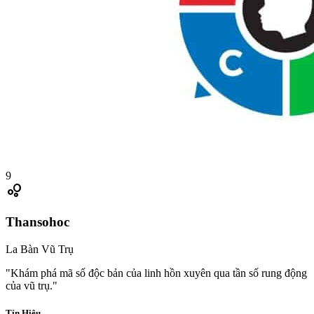
9
bubble_chart
Thansohoc
La Bàn Vũ Trụ
"Khám phá mã số độc bản của linh hồn xuyên qua tần số rung động
của vũ trụ."
Tín Hiệu