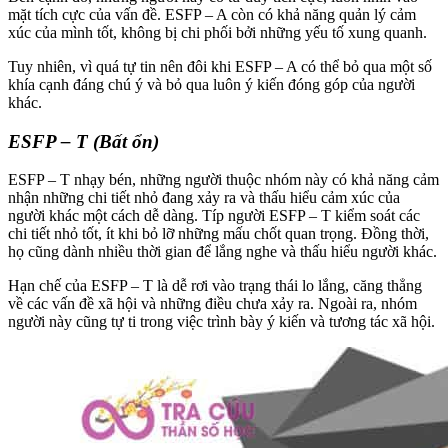
mặt tích cực của vấn đề. ESFP – A còn có khả năng quản lý cảm
xúc của mình tốt, không bị chi phối bởi những yếu tố xung quanh.
Tuy nhiên, vì quá tự tin nên đôi khi ESFP – A có thể bỏ qua một số
khía cạnh đáng chú ý và bỏ qua luôn ý kiến đóng góp của người
khác.
ESFP – T (Bất ổn)
ESFP – T nhạy bén, những người thuộc nhóm này có khả năng cảm
nhận những chi tiết nhỏ đang xảy ra và thấu hiểu cảm xúc của
người khác một cách dễ dàng. Típ người ESFP – T kiểm soát các
chi tiết nhỏ tốt, ít khi bỏ lỡ những mấu chốt quan trọng. Đồng thời,
họ cũng dành nhiều thời gian để lắng nghe và thấu hiểu người khác.
Hạn chế của ESFP – T là dễ rơi vào trạng thái lo lắng, căng thẳng
về các vấn đề xã hội và những điều chưa xảy ra. Ngoài ra, nhóm
người này cũng tự ti trong việc trình bày ý kiến và tương tác xã hội.