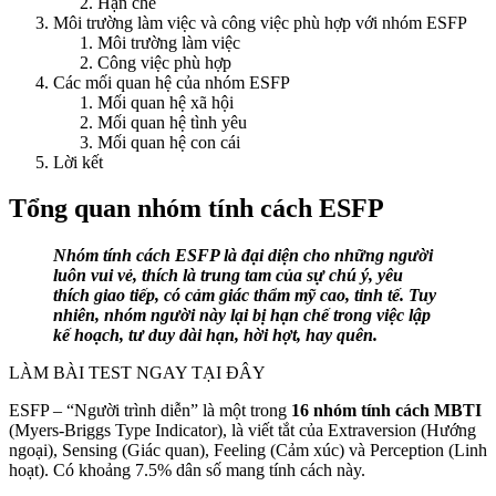
Hạn chế
Môi trường làm việc và công việc phù hợp với nhóm ESFP
Môi trường làm việc
Công việc phù hợp
Các mối quan hệ của nhóm ESFP
Mối quan hệ xã hội
Mối quan hệ tình yêu
Mối quan hệ con cái
Lời kết
Tổng quan nhóm tính cách ESFP
Nhóm tính cách ESFP là đại diện cho những người
luôn vui vẻ, thích là trung tam của sự chú ý, yêu
thích giao tiếp, có cảm giác thẩm mỹ cao, tinh tế. Tuy
nhiên, nhóm người này lại bị hạn chế trong việc lập
kế hoạch, tư duy dài hạn, hời hợt, hay quên.
LÀM BÀI TEST NGAY TẠI ĐÂY
ESFP – “Người trình diễn” là một trong
16 nhóm tính cách MBTI
(Myers-Briggs Type Indicator), là viết tắt của Extraversion (Hướng
ngoại), Sensing (Giác quan), Feeling (Cảm xúc) và Perception (Linh
hoạt). Có khoảng 7.5% dân số mang tính cách này.