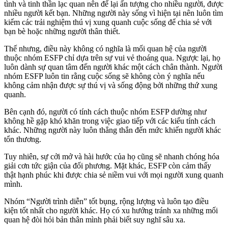
tình và tinh thần lạc quan nên để lại ấn tượng cho nhiều người, được
nhiều người kết bạn. Những người này sống vì hiện tại nên luôn tìm
kiếm các trải nghiệm thú vị xung quanh cuộc sống để chia sẻ với
bạn bè hoặc những người thân thiết.
Thế nhưng, điều này không có nghĩa là mối quan hệ của người
thuộc nhóm ESFP chỉ dựa trên sự vui vẻ thoáng qua. Ngược lại, họ
luôn dành sự quan tâm đến người khác một cách chân thành. Người
nhóm ESFP luôn tin rằng cuộc sống sẽ không còn ý nghĩa nếu
không cảm nhận được sự thú vị và sống động bởi những thứ xung
quanh.
Bên cạnh đó, người có tính cách thuộc nhóm ESFP dường như
không hề gặp khó khăn trong việc giao tiếp với các kiểu tính cách
khác. Những người này luôn thẳng thắn đến mức khiến người khác
tổn thương.
Tuy nhiên, sự cởi mở và hài hước của họ cũng sẽ nhanh chóng hóa
giải cơn tức giận của đối phương. Mặt khác, ESFP còn cảm thấy
thật hạnh phúc khi được chia sẻ niềm vui với mọi người xung quanh
mình.
Nhóm “Người trình diễn” tốt bụng, rộng lượng và luôn tạo điều
kiện tốt nhất cho người khác. Họ có xu hướng tránh xa những mối
quan hệ đòi hỏi bản thân mình phải biết suy nghĩ sâu xa.