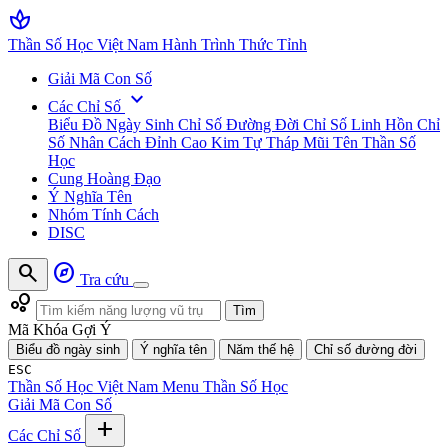
spa
Thần Số Học Việt Nam
Hành Trình Thức Tỉnh
Giải Mã Con Số
expand_more
Các Chỉ Số
Biểu Đồ Ngày Sinh
Chỉ Số Đường Đời
Chỉ Số Linh Hồn
Chỉ
Số Nhân Cách
Đỉnh Cao Kim Tự Tháp
Mũi Tên Thần Số
Học
Cung Hoàng Đạo
Ý Nghĩa Tên
Nhóm Tính Cách
DISC
search
explore
Tra cứu
bubble_chart
Tìm
Mã Khóa Gợi Ý
Biểu đồ ngày sinh
Ý nghĩa tên
Năm thế hệ
Chỉ số đường đời
ESC
Thần Số Học Việt Nam
Menu Thần Số Học
Giải Mã Con Số
add
Các Chỉ Số