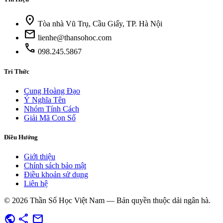
location_on
Tòa nhà Vũ Trụ, Cầu Giấy, TP. Hà Nội
mail
lienhe@thansohoc.com
call
098.245.5867
Tri Thức
Cung Hoàng Đạo
Ý Nghĩa Tên
Nhóm Tính Cách
Giải Mã Con Số
Điều Hướng
Giới thiệu
Chính sách bảo mật
Điều khoản sử dụng
Liên hệ
© 2026 Thần Số Học Việt Nam — Bản quyền thuộc dải ngân hà.
public
share
mail