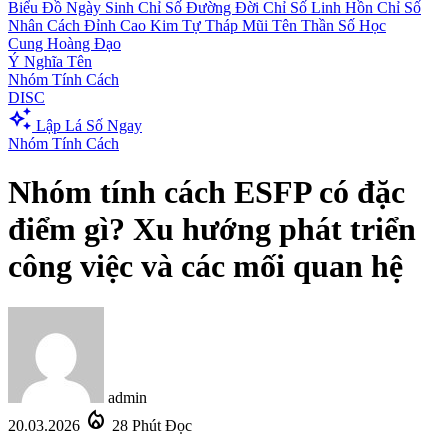
Biểu Đồ Ngày Sinh
Chỉ Số Đường Đời
Chỉ Số Linh Hồn
Chỉ Số
Nhân Cách
Đỉnh Cao Kim Tự Tháp
Mũi Tên Thần Số Học
Cung Hoàng Đạo
Ý Nghĩa Tên
Nhóm Tính Cách
DISC
auto_awesome
Lập Lá Số Ngay
Nhóm Tính Cách
Nhóm tính cách ESFP có đặc
điểm gì? Xu hướng phát triển
công việc và các mối quan hệ
admin
local_fire_department
20.03.2026
28 Phút Đọc