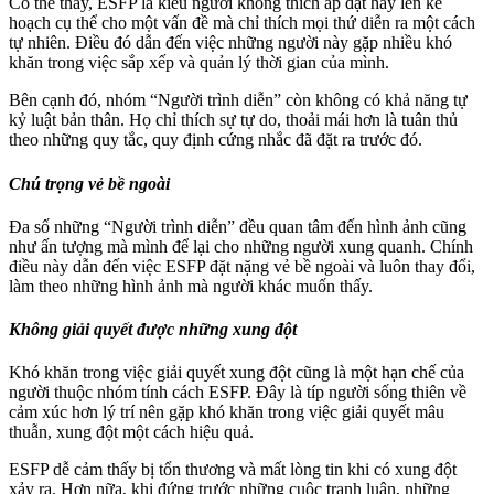
Có thể thấy, ESFP là kiểu người không thích áp đặt hay lên kế
hoạch cụ thể cho một vấn đề mà chỉ thích mọi thứ diễn ra một cách
tự nhiên. Điều đó dẫn đến việc những người này gặp nhiều khó
khăn trong việc sắp xếp và quản lý thời gian của mình.
Bên cạnh đó, nhóm “Người trình diễn” còn không có khả năng tự
kỷ luật bản thân. Họ chỉ thích sự tự do, thoải mái hơn là tuân thủ
theo những quy tắc, quy định cứng nhắc đã đặt ra trước đó.
Chú trọng vẻ bề ngoài
Đa số những “Người trình diễn” đều quan tâm đến hình ảnh cũng
như ấn tượng mà mình để lại cho những người xung quanh. Chính
điều này dẫn đến việc ESFP đặt nặng vẻ bề ngoài và luôn thay đổi,
làm theo những hình ảnh mà người khác muốn thấy.
Không giải quyết được những xung đột
Khó khăn trong việc giải quyết xung đột cũng là một hạn chế của
người thuộc nhóm tính cách ESFP. Đây là típ người sống thiên về
cảm xúc hơn lý trí nên gặp khó khăn trong việc giải quyết mâu
thuẫn, xung đột một cách hiệu quả.
ESFP dễ cảm thấy bị tổn thương và mất lòng tin khi có xung đột
xảy ra. Hơn nữa, khi đứng trước những cuộc tranh luận, những