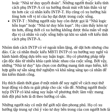
hoặc “Nhà tư duy quyết đoán”. Những người thuộc kiểu tính
cách phụ INTP-A có xu hướng thoải mái với bản thân và tự
tin hơn các cá nhân kiểu INTP-T. Họ cũng có xu hướng hài
lòng hơn với vị trí của họ đạt được trong cuộc sống.
INTP-T : Những người này hay còn được gọi là “Nhà logic
hỗn loạn” hoặc “Nhà tư duy hỗn loạn”. Họ cảm thấy kém tự
tin hơn, đồng thời có xu hướng không được thỏa mãn về mặt
địa vị cá nhân và cuộc sống hiện tại khi so sánh với kiểu tính
cách phụ INTP-A.
Nhóm tính cách INTP có vẻ ngoài trầm lặng, dè dặt hơn nhưng chu
đáo. Các cá nhân thuộc kiểu MBTI INTP có xu hướng suy nghĩ và
hành hành động dựa trên suy luận logic. Họ có phương pháp tiếp
cận độc đáo từ nhiều khía cạnh khác nhau của cuộc sống. Bởi vậy,
những “Nhà tư duy” lựa chọn con đường mang tính mạo hiểm, kết
hợp giữa sự sẵn sàng thử nghiệm và khả năng sáng tạo cá nhân để
tìm kiếm thành công.
Họ thích dành thời gian ở một mình để suy nghĩ về cách mọi thứ
hoạt động và đưa ra giải pháp cho các vấn đề. Những người thuộc
tuýp INTP có khả năng suy luận về phương thức làm việc mang
tính đột phá hơn là đi theo hướng có sẵn.
Những người này có một thế giới nội tâm phong phú. Họ có xu
hướng tập trung sự chú ý vào tư duy bên trong của con người hơn là