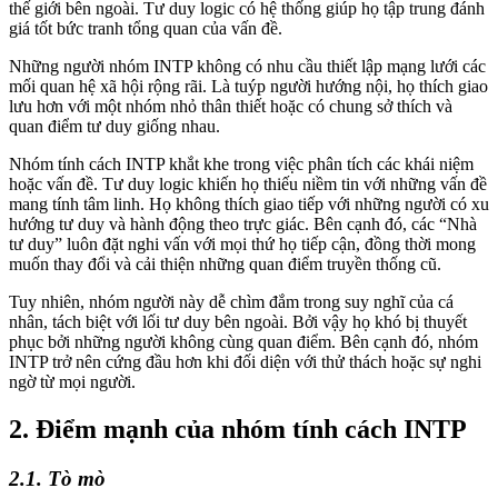
thế giới bên ngoài. Tư duy logic có hệ thống giúp họ tập trung đánh
giá tốt bức tranh tổng quan của vấn đề.
Những người nhóm INTP không có nhu cầu thiết lập mạng lưới các
mối quan hệ xã hội rộng rãi. Là tuýp người hướng nội, họ thích giao
lưu hơn với một nhóm nhỏ thân thiết hoặc có chung sở thích và
quan điểm tư duy giống nhau.
Nhóm tính cách INTP khắt khe trong việc phân tích các khái niệm
hoặc vấn đề. Tư duy logic khiến họ thiếu niềm tin với những vấn đề
mang tính tâm linh. Họ không thích giao tiếp với những người có xu
hướng tư duy và hành động theo trực giác. Bên cạnh đó, các “Nhà
tư duy” luôn đặt nghi vấn với mọi thứ họ tiếp cận, đồng thời mong
muốn thay đổi và cải thiện những quan điểm truyền thống cũ.
Tuy nhiên, nhóm người này dễ chìm đắm trong suy nghĩ của cá
nhân, tách biệt với lối tư duy bên ngoài. Bởi vậy họ khó bị thuyết
phục bởi những người không cùng quan điểm. Bên cạnh đó, nhóm
INTP trở nên cứng đầu hơn khi đối diện với thử thách hoặc sự nghi
ngờ từ mọi người.
2. Điểm mạnh của nhóm tính cách INTP
2.1. Tò mò