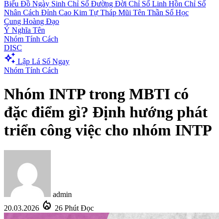
Biểu Đồ Ngày Sinh
Chỉ Số Đường Đời
Chỉ Số Linh Hồn
Chỉ Số
Nhân Cách
Đỉnh Cao Kim Tự Tháp
Mũi Tên Thần Số Học
Cung Hoàng Đạo
Ý Nghĩa Tên
Nhóm Tính Cách
DISC
auto_awesome
Lập Lá Số Ngay
Nhóm Tính Cách
Nhóm INTP trong MBTI có
đặc điểm gì? Định hướng phát
triển công việc cho nhóm INTP
admin
local_fire_department
20.03.2026
26 Phút Đọc