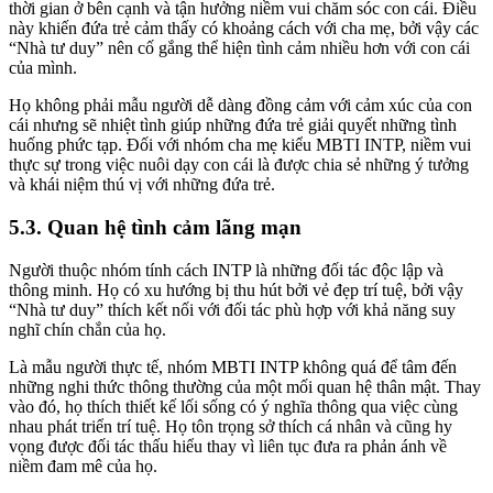
thời gian ở bên cạnh và tận hưởng niềm vui chăm sóc con cái. Điều
này khiến đứa trẻ cảm thấy có khoảng cách với cha mẹ, bởi vậy các
“Nhà tư duy” nên cố gắng thể hiện tình cảm nhiều hơn với con cái
của mình.
Họ không phải mẫu người dễ dàng đồng cảm với cảm xúc của con
cái nhưng sẽ nhiệt tình giúp những đứa trẻ giải quyết những tình
huống phức tạp. Đối với nhóm cha mẹ kiểu MBTI INTP, niềm vui
thực sự trong việc nuôi dạy con cái là được chia sẻ những ý tưởng
và khái niệm thú vị với những đứa trẻ.
5.3. Quan hệ tình cảm lãng mạn
Người thuộc nhóm tính cách INTP là những đối tác độc lập và
thông minh. Họ có xu hướng bị thu hút bởi vẻ đẹp trí tuệ, bởi vậy
“Nhà tư duy” thích kết nối với đối tác phù hợp với khả năng suy
nghĩ chín chắn của họ.
Là mẫu người thực tế, nhóm MBTI INTP không quá để tâm đến
những nghi thức thông thường của một mối quan hệ thân mật. Thay
vào đó, họ thích thiết kế lối sống có ý nghĩa thông qua việc cùng
nhau phát triển trí tuệ. Họ tôn trọng sở thích cá nhân và cũng hy
vọng được đối tác thấu hiểu thay vì liên tục đưa ra phản ánh về
niềm đam mê của họ.