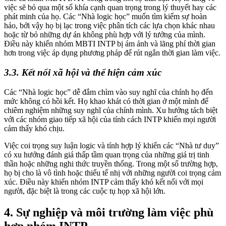
việc sẽ bỏ qua một số khía cạnh quan trọng trong lý thuyết hay các
phát minh của họ. Các “Nhà logic học” muốn tìm kiếm sự hoàn
hảo, bởi vậy họ bị lạc trong việc phân tích các lựa chọn khác nhau
hoặc từ bỏ những dự án không phù hợp với lý tưởng của mình.
Điều này khiến nhóm MBTI INTP bị ám ảnh và lãng phí thời gian
hơn trong việc áp dụng phương pháp để rút ngắn thời gian làm việc.
3.3. Kết nối xã hội và thể hiện cảm xúc
Các “Nhà logic học” dễ đắm chìm vào suy nghĩ của chính họ đến
mức không có hồi kết. Họ khao khát có thời gian ở một mình để
chiêm nghiệm những suy nghĩ của chính mình. Xu hướng tách biệt
với các nhóm giao tiếp xã hội của tính cách INTP khiến mọi người
cảm thấy khó chịu.
Việc coi trọng suy luận logic và tính hợp lý khiến các “Nhà tư duy”
có xu hướng đánh giá thấp tầm quan trọng của những giá trị tinh
thần hoặc những nghi thức truyền thống. Trong một số trường hợp,
họ bị cho là vô tình hoặc thiếu tế nhị với những người coi trọng cảm
xúc. Điều này khiến nhóm INTP cảm thấy khó kết nối với mọi
người, đặc biệt là trong các cuộc tụ họp xã hội lớn.
4. Sự nghiệp và môi trường làm việc phù
hợp nhóm INTP