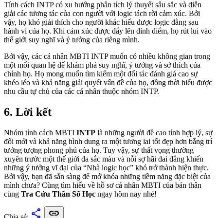
Tính cách INTP có xu hướng phân tích lý thuyết sâu sắc và diễn
giải các tương tác của con người với logic tách rời cảm xúc. Bởi
vậy, họ khó giải thích cho người khác hiểu được logic đằng sau
hành vi của họ. Khi cảm xúc được đẩy lên đỉnh điểm, họ rút lui vào
thế giới suy nghĩ và ý tưởng của riêng mình.
Bởi vậy, các cá nhân MBTI INTP muốn có nhiều không gian trong
một mối quan hệ để khám phá suy nghĩ, ý tưởng và sở thích của
chính họ. Họ mong muốn tìm kiếm một đối tác đánh giá cao sự
khéo léo và khả năng giải quyết vấn đề của họ, đồng thời hiểu được
nhu cầu tự chủ của các cá nhân thuộc nhóm INTP.
6. Lời kết
Nhóm tính cách MBTI
INTP
là những người đề cao tính hợp lý, sự
đổi mới và khả năng hình dung ra một tương lai tốt đẹp hơn bằng trí
tưởng tượng phong phú của họ. Tuy vậy, sự thất vọng thường
xuyên trước một thế giới đa sắc màu và nỗi sợ hãi dai dẳng khiến
những ý tưởng vĩ đại của “Nhà logic học” khó trở thành hiện thực.
Bởi vậy, bạn đã sẵn sàng để mở khóa những tiềm năng đặc biệt của
mình chưa? Cùng tìm hiểu về hồ sơ cá nhân MBTI của bản thân
cùng
Tra Cứu Thần Số Học
ngay hôm nay nhé!
share
link
Chia sẻ: