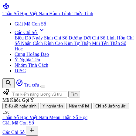
spa
Thần Số Học Việt Nam
Hành Trình Thức Tỉnh
Giải Mã Con Số
expand_more
Các Chỉ Số
Biểu Đồ Ngày Sinh
Chỉ Số Đường Đời
Chỉ Số Linh Hồn
Chỉ
Số Nhân Cách
Đỉnh Cao Kim Tự Tháp
Mũi Tên Thần Số
Học
Cung Hoàng Đạo
Ý Nghĩa Tên
Nhóm Tính Cách
DISC
search
explore
Tra cứu
bubble_chart
Tìm
Mã Khóa Gợi Ý
Biểu đồ ngày sinh
Ý nghĩa tên
Năm thế hệ
Chỉ số đường đời
ESC
Thần Số Học Việt Nam
Menu Thần Số Học
Giải Mã Con Số
add
Các Chỉ Số