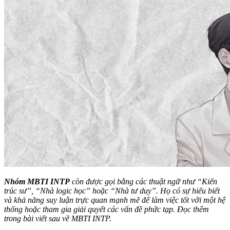
Nhóm MBTI INTP
còn được gọi bằng các thuật ngữ như “Kiến
trúc sư”, “Nhà logic học” hoặc “Nhà tư duy”. Họ có sự hiểu biết
và khả năng suy luận trực quan mạnh mẽ để làm việc tốt với một hệ
thống hoặc tham gia giải quyết các vấn đề phức tạp. Đọc thêm
trong bài viết sau về MBTI INTP.