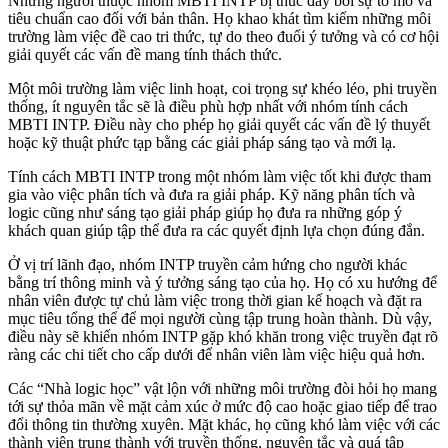
Những người thuộc nhóm MBTI INTP bị thúc đẩy bởi sự tò mò và
tiêu chuẩn cao đối với bản thân. Họ khao khát tìm kiếm những môi
trường làm việc đề cao tri thức, tự do theo đuổi ý tưởng và có cơ hội
giải quyết các vấn đề mang tính thách thức.
Một môi trường làm việc linh hoạt, coi trọng sự khéo léo, phi truyền
thống, ít nguyên tắc sẽ là điều phù hợp nhất với nhóm tính cách
MBTI INTP. Điều này cho phép họ giải quyết các vấn đề lý thuyết
hoặc kỹ thuật phức tạp bằng các giải pháp sáng tạo và mới lạ.
Tính cách MBTI INTP trong một nhóm làm việc tốt khi được tham
gia vào việc phân tích và đưa ra giải pháp. Kỹ năng phân tích và
logic cũng như sáng tạo giải pháp giúp họ đưa ra những góp ý
khách quan giúp tập thể đưa ra các quyết định lựa chọn đúng đắn.
Ở vị trí lãnh đạo, nhóm INTP truyền cảm hứng cho người khác
bằng trí thông minh và ý tưởng sáng tạo của họ. Họ có xu hướng để
nhân viên được tự chủ làm việc trong thời gian kế hoạch và đặt ra
mục tiêu tổng thể để mọi người cùng tập trung hoàn thành. Dù vậy,
điều này sẽ khiến nhóm INTP gặp khó khăn trong việc truyền đạt rõ
ràng các chi tiết cho cấp dưới để nhân viên làm việc hiệu quả hơn.
Các “Nhà logic học” vật lộn với những môi trường đòi hỏi họ mang
tới sự thỏa mãn về mặt cảm xúc ở mức độ cao hoặc giao tiếp để trao
đổi thông tin thường xuyên. Mặt khác, họ cũng khó làm việc với các
thành viên trung thành với truyền thống, nguyên tắc và quá tập