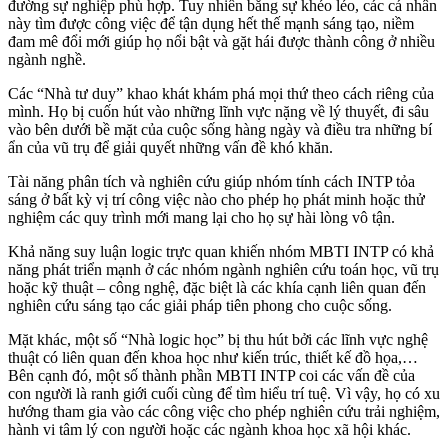
đường sự nghiệp phù hợp. Tuy nhiên bằng sự khéo léo, các cá nhân
này tìm được công việc để tận dụng hết thế mạnh sáng tạo, niềm
đam mê đổi mới giúp họ nổi bật và gặt hái được thành công ở nhiều
ngành nghề.
Các “Nhà tư duy” khao khát khám phá mọi thứ theo cách riêng của
mình. Họ bị cuốn hút vào những lĩnh vực nặng về lý thuyết, đi sâu
vào bên dưới bề mặt của cuộc sống hàng ngày và điều tra những bí
ẩn của vũ trụ để giải quyết những vấn đề khó khăn.
Tài năng phân tích và nghiên cứu giúp nhóm tính cách INTP tỏa
sáng ở bất kỳ vị trí công việc nào cho phép họ phát minh hoặc thử
nghiệm các quy trình mới mang lại cho họ sự hài lòng vô tận.
Khả năng suy luận logic trực quan khiến nhóm MBTI INTP có khả
năng phát triển mạnh ở các nhóm ngành nghiên cứu toán học, vũ trụ
hoặc kỹ thuật – công nghệ, đặc biệt là các khía cạnh liên quan đến
nghiên cứu sáng tạo các giải pháp tiên phong cho cuộc sống.
Mặt khác, một số “Nhà logic học” bị thu hút bởi các lĩnh vực nghệ
thuật có liên quan đến khoa học như kiến ​​trúc, thiết kế đồ họa,…
Bên cạnh đó, một số thành phần MBTI INTP coi các vấn đề của
con người là ranh giới cuối cùng để tìm hiểu trí tuệ. Vì vậy, họ có xu
hướng tham gia vào các công việc cho phép nghiên cứu trải nghiệm,
hành vi tâm lý con người hoặc các ngành khoa học xã hội khác.