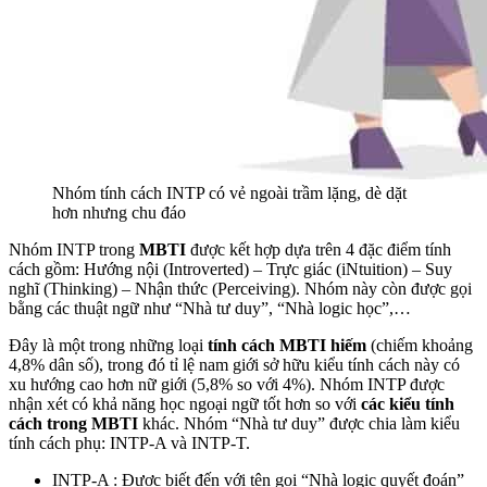
Nhóm tính cách INTP có vẻ ngoài trầm lặng, dè dặt
hơn nhưng chu đáo
Nhóm INTP trong
MBTI
được kết hợp dựa trên 4 đặc điểm tính
cách gồm: Hướng nội (Introverted) – Trực giác (iNtuition) – Suy
nghĩ (Thinking) – Nhận thức (Perceiving). Nhóm này còn được gọi
bằng các thuật ngữ như “Nhà tư duy”, “Nhà logic học”,…
Đây là một trong những loại
tính cách MBTI hiếm
(chiếm khoảng
4,8% dân số), trong đó tỉ lệ nam giới sở hữu kiểu tính cách này có
xu hướng cao hơn nữ giới (5,8% so với 4%). Nhóm INTP được
nhận xét có khả năng học ngoại ngữ tốt hơn so với
các kiểu tính
cách trong MBTI
khác. Nhóm “Nhà tư duy” được chia làm kiểu
tính cách phụ: INTP-A và INTP-T.
INTP-A : Được biết đến với tên gọi “Nhà logic quyết đoán”