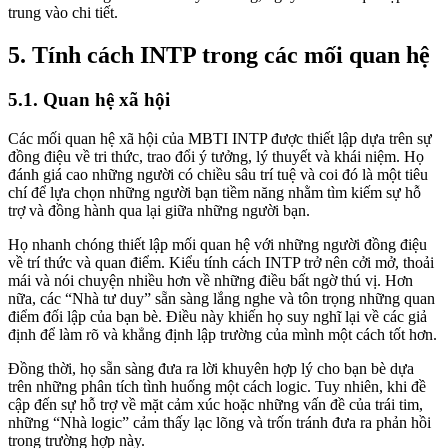
trung vào chi tiết.
5. Tính cách INTP trong các mối quan hệ
5.1. Quan hệ xã hội
Các mối quan hệ xã hội của MBTI INTP được thiết lập dựa trên sự
đồng điệu về tri thức, trao đổi ý tưởng, lý thuyết và khái niệm. Họ
đánh giá cao những người có chiều sâu trí tuệ và coi đó là một tiêu
chí để lựa chọn những người bạn tiềm năng nhằm tìm kiếm sự hỗ
trợ và đồng hành qua lại giữa những người bạn.
Họ nhanh chóng thiết lập mối quan hệ với những người đồng điệu
về trí thức và quan điểm. Kiểu tính cách INTP trở nên cởi mở, thoải
mái và nói chuyện nhiều hơn về những điều bất ngờ thú vị. Hơn
nữa, các “Nhà tư duy” sẵn sàng lắng nghe và tôn trọng những quan
điểm đối lập của bạn bè. Điều này khiến họ suy nghĩ lại về các giả
định để làm rõ và khẳng định lập trường của mình một cách tốt hơn.
Đồng thời, họ sẵn sàng đưa ra lời khuyên hợp lý cho bạn bè dựa
trên những phân tích tình huống một cách logic. Tuy nhiên, khi đề
cập đến sự hỗ trợ về mặt cảm xúc hoặc những vấn đề của trái tim,
những “Nhà logic” cảm thấy lạc lõng và trốn tránh đưa ra phản hồi
trong trường hợp này.