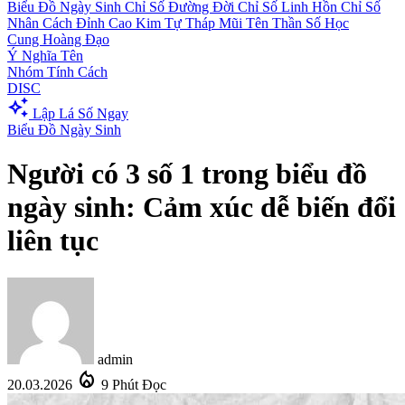
Biểu Đồ Ngày Sinh
Chỉ Số Đường Đời
Chỉ Số Linh Hồn
Chỉ Số
Nhân Cách
Đỉnh Cao Kim Tự Tháp
Mũi Tên Thần Số Học
Cung Hoàng Đạo
Ý Nghĩa Tên
Nhóm Tính Cách
DISC
auto_awesome
Lập Lá Số Ngay
Biểu Đồ Ngày Sinh
Người có 3 số 1 trong biểu đồ
ngày sinh: Cảm xúc dễ biến đổi
liên tục
admin
local_fire_department
20.03.2026
9 Phút Đọc