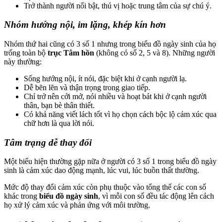
Trở thành người nổi bật, thú vị hoặc trung tâm của sự chú ý.
Nhóm hướng nội, im lặng, khép kín hơn
Nhóm thứ hai cũng có 3 số 1 nhưng trong biểu đồ ngày sinh của họ
trống toàn bộ
trục Tâm hồn
(không có số 2, 5 và 8). Những người
này thường:
Sống hướng nội, ít nói, đặc biệt khi ở cạnh người lạ.
Dễ bẽn lẽn và thận trọng trong giao tiếp.
Chỉ trở nên cởi mở, nói nhiều và hoạt bát khi ở cạnh người
thân, bạn bè thân thiết.
Có khả năng viết lách tốt vì họ chọn cách bộc lộ cảm xúc qua
chữ hơn là qua lời nói.
Tâm trạng dễ thay đổi
Một biểu hiện thường gặp nữa ở người có 3 số 1 trong biểu đồ ngày
sinh là cảm xúc dao động mạnh, lúc vui, lúc buồn thất thường.
Mức độ thay đổi cảm xúc còn phụ thuộc vào tổng thể các con số
khác trong
biểu đồ ngày sinh
, vì mỗi con số đều tác động lên cách
họ xử lý cảm xúc và phản ứng với môi trường.