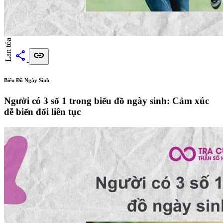
Lan tỏa
share
link
Biểu Đồ Ngày Sinh
Người có 3 số 1 trong biểu đồ ngày sinh: Cảm xúc
dễ biến đổi liên tục