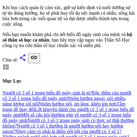
Khi học cách quản lý cảm xúc, giữ sự kiên định và nuôi dưỡng sự
tự tin đúng hướng, họ sẽ phát huy tối đa sức mạnh cá nhân, sống hài
hòa hơn trong các mối quan hệ và đạt được nhiều thành tựu trong
cuộc sống.
Nếu bạn muốn khám phá chi tiết biểu đồ ngày sinh của mình và
bộ
số thần số học cá nhân
, bạn hãy truy cập ngay vào Thần Số Học
công cụ tra cứu thần số học chuẩn xác và miễn phí.
share
link
Chia sẻ:
format_list_bulleted
Mục Lục
Người có 3 số 1 trong biểu đồ ngày sinh là gì?
Đặc điểm của người
có 3 số 1 trong biểu đồ ngày sinh
Nhóm hướng ngoại, nói nhiều,
năng lượng sôi nổi
Nhóm hướng nội, im lặng, khép kín hơn
Tâm
trạng dễ thay đổi
Lời khuyên dành cho người có 3 số 1 trong biểu đồ
ngày sinh
Một số câu hỏi thường gặp về người có 3 số 1 trong biểu
đồ ngày sinh
Người có 3 số 1 trong ngày sinh có thực sự thất thường
không?
Người có 3 số 1 thường là người hướng nội hay hướng
ngoại?
Nhạy cảm có phải là điểm nổi bật của người có 3 số 1?
Những ngành nghề phù hợp với người có 3 số 1 trong ngày sinh?