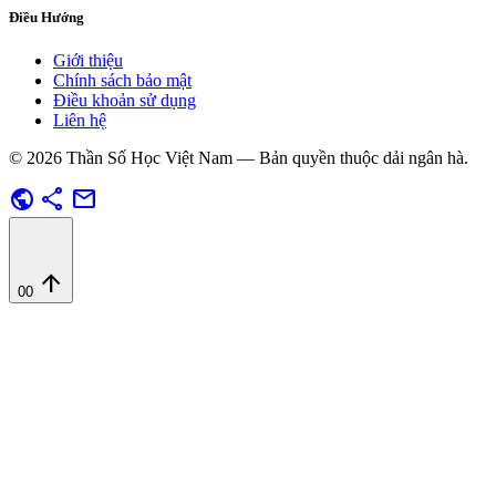
Điều Hướng
Giới thiệu
Chính sách bảo mật
Điều khoản sử dụng
Liên hệ
© 2026 Thần Số Học Việt Nam — Bản quyền thuộc dải ngân hà.
public
share
mail
arrow_upward
00