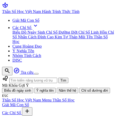
spa
Thần Số Học Việt Nam
Hành Trình Thức Tỉnh
Giải Mã Con Số
expand_more
Các Chỉ Số
Biểu Đồ Ngày Sinh
Chỉ Số Đường Đời
Chỉ Số Linh Hồn
Chỉ
Số Nhân Cách
Đỉnh Cao Kim Tự Tháp
Mũi Tên Thần Số
Học
Cung Hoàng Đạo
Ý Nghĩa Tên
Nhóm Tính Cách
DISC
search
explore
Tra cứu
bubble_chart
Tìm
Mã Khóa Gợi Ý
Biểu đồ ngày sinh
Ý nghĩa tên
Năm thế hệ
Chỉ số đường đời
ESC
Thần Số Học Việt Nam
Menu Thần Số Học
Giải Mã Con Số
add
Các Chỉ Số