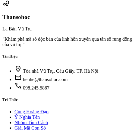
bubble_chart
Thansohoc
La Bàn Vũ Trụ
"Khám phá mã số độc bản của linh hồn xuyên qua tần số rung động
của vũ trụ."
Tín Hiệu
location_on
Tòa nhà Vũ Trụ, Cầu Giấy, TP. Hà Nội
mail
lienhe@thansohoc.com
call
098.245.5867
Tri Thức
Cung Hoàng Đạo
Ý Nghĩa Tên
Nhóm Tính Cách
Giải Mã Con Số