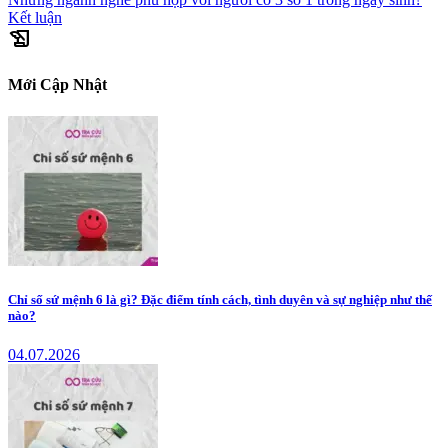
Kết luận
history_edu
Mới Cập Nhật
Chỉ số sứ mệnh 6 là gì? Đặc điểm tính cách, tình duyên và sự nghiệp như thế
nào?
04.07.2026