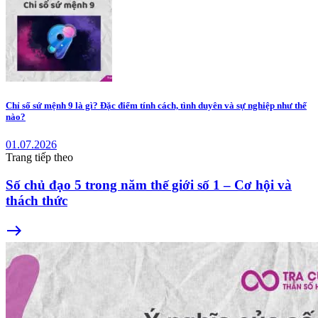
Chỉ số sứ mệnh 9 là gì? Đặc điểm tính cách, tình duyên và sự nghiệp như thế
nào?
01.07.2026
Trang tiếp theo
Số chủ đạo 5 trong năm thế giới số 1 – Cơ hội và
thách thức
east