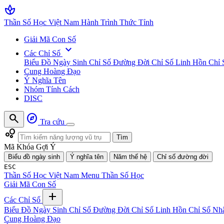
spa
Thần Số Học Việt Nam
Hành Trình Thức Tỉnh
Giải Mã Con Số
expand_more
Các Chỉ Số
Biểu Đồ Ngày Sinh
Chỉ Số Đường Đời
Chỉ Số Linh Hồn
Chỉ 
Cung Hoàng Đạo
Ý Nghĩa Tên
Nhóm Tính Cách
DISC
search
explore
Tra cứu
bubble_chart
Tìm
Mã Khóa Gợi Ý
Biểu đồ ngày sinh
Ý nghĩa tên
Năm thế hệ
Chỉ số đường đời
ESC
Thần Số Học Việt Nam
Menu Thần Số Học
Giải Mã Con Số
add
Các Chỉ Số
Biểu Đồ Ngày Sinh
Chỉ Số Đường Đời
Chỉ Số Linh Hồn
Chỉ Số Nh
Cung Hoàng Đạo