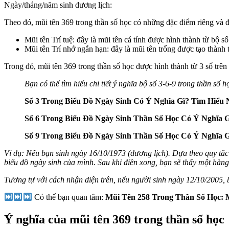
Ngày/tháng/năm sinh dương lịch:
Theo đó, mũi tên 369 trong thần số học có những đặc điểm riêng và đ
Mũi tên Trí tuệ: đây là mũi tên cá tính được hình thành từ bộ s
Mũi tên Trí nhớ ngắn hạn: đây là mũi tên trống được tạo thành t
Trong đó, mũi tên 369 trong thần số học được hình thành từ 3 số trên t
Bạn có thể tìm hiểu chi tiết ý nghĩa bộ số 3-6-9 trong thần số 
Số 3 Trong Biểu Đồ Ngày Sinh Có Ý Nghĩa Gì? Tìm Hiểu 
Số 6 Trong Biểu Đồ Ngày Sinh Thần Số Học Có Ý Nghĩa G
Số 9 Trong Biểu Đồ Ngày Sinh Thần Số Học Có Ý Nghĩa G
Ví dụ: Nếu bạn sinh ngày 16/10/1973 (dương lịch). Dựa theo quy tắc đ
biểu đồ ngày sinh của mình. Sau khi điền xong, bạn sẽ thấy một hàng
Tương tự với cách nhận diện trên, nếu người sinh ngày 12/10/2005, b
Có thể bạn quan tâm:
Mũi Tên 258 Trong Thần Số Học:
Ý nghĩa của mũi tên 369 trong thần số học