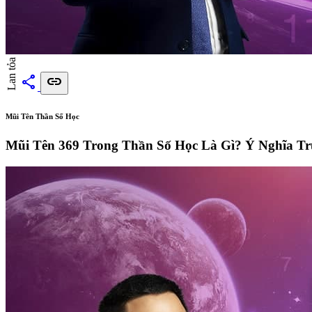
Lan tỏa
share
link
Mũi Tên Thần Số Học
Mũi Tên 369 Trong Thần Số Học Là Gì? Ý Nghĩa Tr