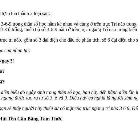
ược chia thành 2 loại sau:
ố 3-6-9 trong thần số học nằm kề nhau và cùng ở trên trục Trí não trong
ừ 3 ô trống, thiếu bộ số 3-6-9 nằm ở trên trục ngang Trí não trong biểu
rục trí não, gồm số 3 đại diện cho đầu óc phân tích, số 6 đại diện cho 
học của mình tại:
Ngay!!!
ì?
ì?
iền biểu đồ ngày sinh trong thần số học, bạn hãy tiến hành điền lần lư
 ngang được tạo ra từ số 3, 6 và 9. Điều này có nghĩa là người sinh n
ạn sẽ thấy người này thiếu sự có mặt của trục ngang trí não 3 6 9. Đi
 Mũi Tên Cân Bằng Tâm Thức