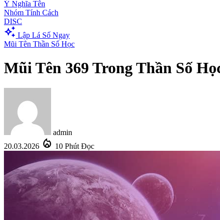
Ý Nghĩa Tên
Nhóm Tính Cách
DISC
auto_awesome
Lập Lá Số Ngay
Mũi Tên Thần Số Học
Mũi Tên 369 Trong Thần Số Học
admin
local_fire_department
20.03.2026
10 Phút Đọc