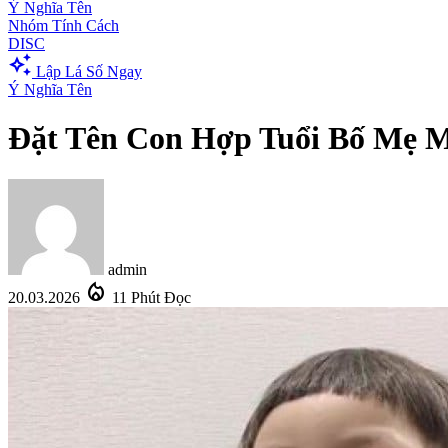
Ý Nghĩa Tên
Nhóm Tính Cách
DISC
auto_awesome
Lập Lá Số Ngay
Ý Nghĩa Tên
Đặt Tên Con Hợp Tuổi Bố Mẹ 
admin
local_fire_department
20.03.2026
11 Phút Đọc