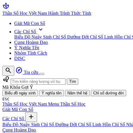
spa
Thần Số Học Việt Nam
Hành Trình Thức Tỉnh
Giải Mã Con Số
expand_more
Các Chỉ Số
Biểu Đồ Ngày Sinh
Chỉ Số Đường Đời
Chỉ Số Linh Hồn
Chỉ 
Cung Hoàng Đạo
Ý Nghĩa Tên
Nhóm Tính Cách
DISC
search
explore
Tra cứu
bubble_chart
Tìm
Mã Khóa Gợi Ý
Biểu đồ ngày sinh
Ý nghĩa tên
Năm thế hệ
Chỉ số đường đời
ESC
Thần Số Học Việt Nam
Menu Thần Số Học
Giải Mã Con Số
add
Các Chỉ Số
Biểu Đồ Ngày Sinh
Chỉ Số Đường Đời
Chỉ Số Linh Hồn
Chỉ Số Nh
Cung Hoàng Đạo