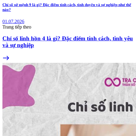
Chỉ số sứ mệnh 9 là gì? Đặc điểm tính cách, tình duyên và sự nghiệp như thế
nào?
01.07.2026
Trang tiếp theo
Chỉ số linh hồn 4 là gì? Đặc điểm tính cách, tình yêu
và sự nghiệp
east