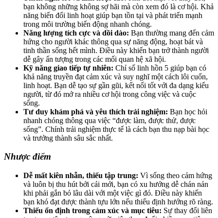
bạn không những không sợ hãi mà còn xem đó là cơ hội. Khả
năng biến đổi linh hoạt giúp bạn tồn tại và phát triển mạnh
trong môi trường biến động nhanh chóng.
Năng lượng tích cực và dồi dào:
Bạn thường mang đến cảm
hứng cho người khác thông qua sự năng động, hoạt bát và
tinh thần sống hết mình. Điều này khiến bạn trở thành người
dễ gây ấn tượng trong các mối quan hệ xã hội.
Kỹ năng giao tiếp tự nhiên:
Chỉ số linh hồn 5 giúp bạn có
khả năng truyền đạt cảm xúc và suy nghĩ một cách lôi cuốn,
linh hoạt. Bạn dễ tạo sự gần gũi, kết nối tốt với đa dạng kiểu
người, từ đó mở ra nhiều cơ hội trong công việc và cuộc
sống.
Tư duy khám phá và yêu thích trải nghiệm:
Bạn học hỏi
nhanh chóng thông qua việc “được làm, được thử, được
sống”. Chính trải nghiệm thực tế là cách bạn thu nạp bài học
và trưởng thành sâu sắc nhất.
Nhược điểm
Dễ mất kiên nhẫn, thiếu tập trung:
Vì sống theo cảm hứng
và luôn bị thu hút bởi cái mới, bạn có xu hướng dễ chán nản
khi phải gắn bó lâu dài với một việc gì đó. Điều này khiến
bạn khó đạt được thành tựu lớn nếu thiếu định hướng rõ ràng.
Thiếu ổn định trong cảm xúc và mục tiêu:
Sự thay đổi liên