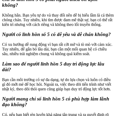
không?
Không hẳn. Bạn yêu tự do và thay đổi nên dễ bị hiểu lầm là cả thèm
chóng chán. Tuy nhiên, khi tìm được đam mê thật sự, bạn có thể rất
kiên trì nhưng với cách riêng và không theo lối truyền thống.
Người có linh hồn số 5 có dễ yêu và dễ chán không?
Có xu hướng dễ rung động vì bạn rất cởi mở và tò mò với cảm xúc.
Tuy nhiên, để gắn bó lâu dài, bạn cần một mối quan hệ có chiều
sâu, nhiều trải nghiệm chung và không quá kiểm soát.
Làm sao để người linh hồn 5 duy trì động lực lâu
dài?
Bạn cần môi trường có sự đa dạng, tự do lựa chọn và luôn có điều
gì đó mới mẻ để học hỏi. Ngoài ra, việc theo dõi tiến trình như viết
nhật ký, theo dõi thói quen cũng giúp bạn duy trì động lực tốt hơn.
Người mang chỉ số linh hồn 5 có phù hợp làm lãnh
đạo không?
Có, nếu bạn biết rèn luyện khả năng tập trung và ra quyết định rõ