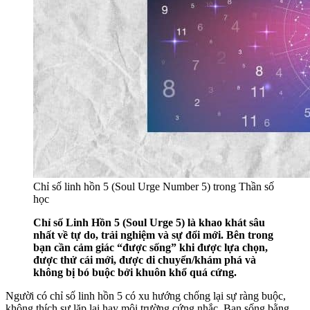
Chỉ số linh hồn 5 (Soul Urge Number 5) trong Thần số
học
Chỉ số Linh Hồn 5 (Soul Urge 5) là khao khát sâu
nhất về tự do, trải nghiệm và sự đổi mới. Bên trong
bạn cần cảm giác “được sống” khi được lựa chọn,
được thử cái mới, được di chuyển/khám phá và
không bị bó buộc bởi khuôn khổ quá cứng.
Người có chỉ số linh hồn 5 có xu hướng chống lại sự ràng buộc,
không thích sự lặp lại hay môi trường cứng nhắc. Bạn sống bằng