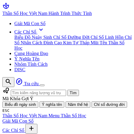
spa
Thần Số Học Việt Nam
Hành Trình Thức Tỉnh
Giải Mã Con Số
expand_more
Các Chỉ Số
Biểu Đồ Ngày Sinh
Chỉ Số Đường Đời
Chỉ Số Linh Hồn
Chỉ
Số Nhân Cách
Đỉnh Cao Kim Tự Tháp
Mũi Tên Thần Số
Học
Cung Hoàng Đạo
Ý Nghĩa Tên
Nhóm Tính Cách
DISC
search
explore
Tra cứu
bubble_chart
Tìm
Mã Khóa Gợi Ý
Biểu đồ ngày sinh
Ý nghĩa tên
Năm thế hệ
Chỉ số đường đời
ESC
Thần Số Học Việt Nam
Menu Thần Số Học
Giải Mã Con Số
add
Các Chỉ Số