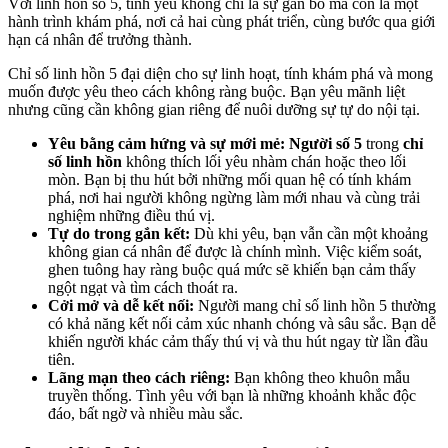
Với linh hồn số 5, tình yêu không chỉ là sự gắn bó mà còn là một
hành trình khám phá, nơi cả hai cùng phát triển, cùng bước qua giới
hạn cá nhân để trưởng thành.
Chỉ số linh hồn 5 đại diện cho sự linh hoạt, tính khám phá và mong
muốn được yêu theo cách không ràng buộc. Bạn yêu mãnh liệt
nhưng cũng cần không gian riêng để nuôi dưỡng sự tự do nội tại.
Yêu bằng cảm hứng và sự mới mẻ: Người số 5
trong
chỉ
số linh hồn
không thích lối yêu nhàm chán hoặc theo lối
mòn. Bạn bị thu hút bởi những mối quan hệ có tính khám
phá, nơi hai người không ngừng làm mới nhau và cùng trải
nghiệm những điều thú vị.
Tự do trong gắn kết:
Dù khi yêu, bạn vẫn cần một khoảng
không gian cá nhân để được là chính mình. Việc kiểm soát,
ghen tuông hay ràng buộc quá mức sẽ khiến bạn cảm thấy
ngột ngạt và tìm cách thoát ra.
Cởi mở và dễ kết nối:
Người mang chỉ số linh hồn 5 thường
có khả năng kết nối cảm xúc nhanh chóng và sâu sắc. Bạn dễ
khiến người khác cảm thấy thú vị và thu hút ngay từ lần đầu
tiên.
Lãng mạn theo cách riêng:
Bạn không theo khuôn mẫu
truyền thống. Tình yêu với bạn là những khoảnh khắc độc
đáo, bất ngờ và nhiều màu sắc.