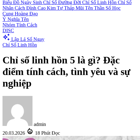
Biểu Đồ Ngày Sinh
Chỉ Số Đường Đời
Chỉ Số Linh Hồn
Chỉ Số
Nhân Cách
Đỉnh Cao Kim Tự Tháp
Mũi Tên Thần Số Học
Cung Hoàng Đạo
Ý Nghĩa Tên
Nhóm Tính Cách
DISC
auto_awesome
Lập Lá Số Ngay
Chỉ Số Linh Hồn
Chỉ số linh hồn 5 là gì? Đặc
điểm tính cách, tình yêu và sự
nghiệp
admin
local_fire_department
20.03.2026
18 Phút Đọc