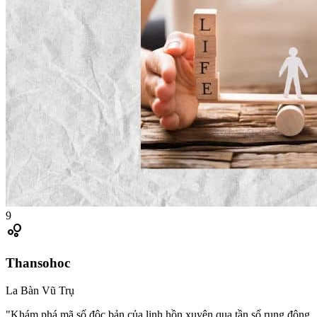
9
bubble_chart
Thansohoc
La Bàn Vũ Trụ
"Khám phá mã số độc bản của linh hồn xuyên qua tần số rung động