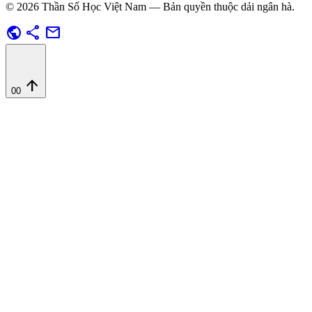
© 2026 Thần Số Học Việt Nam — Bản quyền thuộc dải ngân hà.
public
share
mail
arrow_upward
00