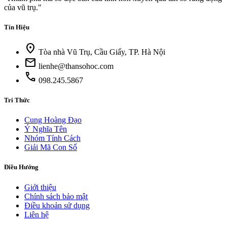
của vũ trụ."
Tín Hiệu
location_on
Tòa nhà Vũ Trụ, Cầu Giấy, TP. Hà Nội
mail
lienhe@thansohoc.com
call
098.245.5867
Tri Thức
Cung Hoàng Đạo
Ý Nghĩa Tên
Nhóm Tính Cách
Giải Mã Con Số
Điều Hướng
Giới thiệu
Chính sách bảo mật
Điều khoản sử dụng
Liên hệ